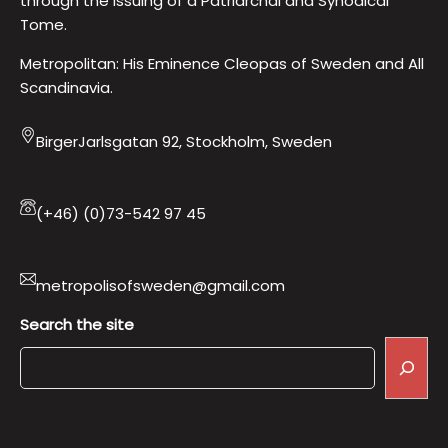
through the issuing of a Patriarchal and Synodical
Tome.
Metropolitan: His Eminence Cleopas of Sweden and All
Scandinavia.
BirgerJarlsgatan 92, Stockholm, Sweden
(+46) (0)73-542 97 45
metropolisofsweden@gmail.com
Search the site