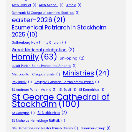
Arch Gabriel
(1)
Arch Michail
(1)
Article
(1)
Denmark St George of Ioannina Roskilde
(1)
easter-2026
(21)
Ecumenical Patriarch in Stockholm
2025
(10)
Gothenburg Holy Trinity Church
(1)
Greek National celebration
(3)
Homily
(63)
Linköping
(2)
Luleå Parish Saint Tychon the Athonite
(1)
Ministries
(24)
Metropolitan Cleopas' visits
(1)
Reykjavík
(1)
Reykjavík Apostle Bartholomew Parish
(1)
St Andreas Parish Malmö
(1)
St Basil
(1)
St Demetrius
(1)
St George Cathedral of
Stockholm
(100)
St Nektarios
(2)
St Georgios
(1)
St Nicholas Hermittage Rättvik
(1)
Sts Demetrios and Nestor Parish Örebro
(1)
Summer-camp
(1)