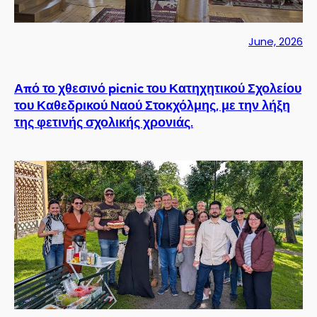
June, 2026
Από το χθεσινό picnic του Κατηχητικού Σχολείου
του Καθεδρικού Ναού Στοκχόλμης, με την λήξη
της φετινής σχολικής χρονιάς.