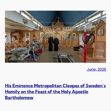
June, 2026
His Eminence Metropolitan Cleopas of Sweden’s
Homily on the Feast of the Holy Apostle
Bartholomew