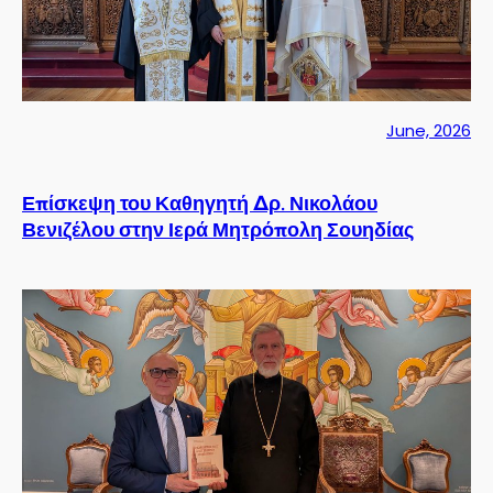
June, 2026
Επίσκεψη του Καθηγητή Δρ. Νικολάου
Βενιζέλου στην Ιερά Μητρόπολη Σουηδίας