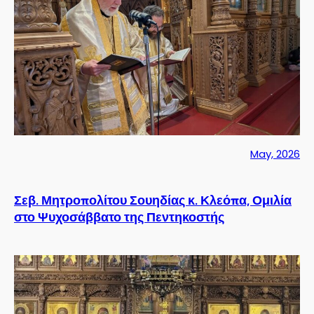
May, 2026
Σεβ. Μητροπολίτου Σουηδίας κ. Κλεόπα, Ομιλία
στο Ψυχοσάββατο της Πεντηκοστής