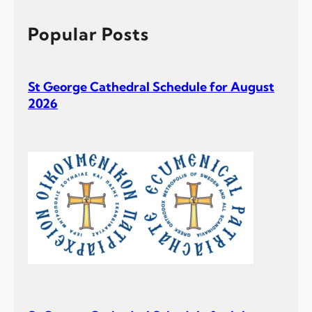
c
h
Popular Posts
St George Cathedral Schedule for August
2026