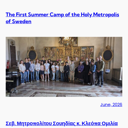
The First Summer Camp of the Holy Metropolis
of Sweden
June, 2026
Σεβ. Μητροπολίτου Σουηδίας κ. Κλεόπα Ομιλία