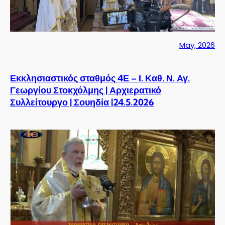
May, 2026
Εκκλησιαστικός σταθμός 4Ε – Ι. Καθ. Ν. Αγ.
Γεωργίου Στοκχόλμης | Αρχιερατικό
Συλλείτουργο | Σουηδία |24.5.2026