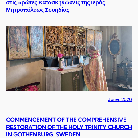
στις πρώτες Κατασκηνώσεις της Ιεράς
Μητροπόλεως Σουηδίας
June, 2026
COMMENCEMENT OF THE COMPREHENSIVE
RESTORATION OF THE HOLY TRINITY CHURCH
IN GOTHENBURG, SWEDEN