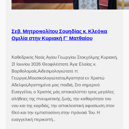
Σεβ. Μητροπολίτου Σουηδίας κ. Κλεόπα
Ομιλία στην Κυριακή Γ´ Ματθαίου
Καθεδρικός Ναός Αγίου Γεωργίου Στοκχόλμης Κυριακή,
21 Ιουνίου 2026 Θεοφιλέστατε Άγιε Ελαίας κ.
Βαρθολομαίε,Αιδεσιμολογιώτατε π.
Γεώργιε,Μουσικολογιώτατοι,Αγαπητοί εν Χριστώ
Αδελφοί,Αγαπημένα μας παιδιά, Στο σημερινό
Ευαγγέλιο, ο Χριστός μάς αποκαλύπτει τρεις μεγάλες
αλήθειες της πνευματικής ζωής, την καθαρότητα του
νου και της καρδιάς, την αποκλειστική αφοσίωση στον
Θεό και την εμπιστοσύνη στην πρόνοιά Του. Η
ευαγγελική περικοπή…