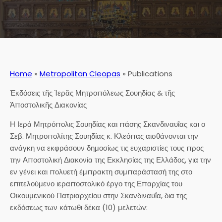
Home
»
Metropolitan Cleopas
»
Publications
Ἐκδόσεις τῆς Ἱερᾶς Μητροπόλεως Σουηδίας & τῆς
Ἀποστολικῆς Διακονίας
Η Ιερά Μητρόπολις Σουηδίας και πάσης Σκανδιναυΐας και ο
Σεβ. Μητροπολίτης Σουηδίας κ. Κλεόπας αισθάνονται την
ανάγκη να εκφράσουν δημοσίως τις ευχαριστίες τους προς
την Αποστολική Διακονία της Εκκλησίας της Ελλάδος, για την
εν γένει και πολυετή έμπρακτη συμπαράστασή της στο
επιτελούμενο ιεραποστολικό έργο της Επαρχίας του
Οικουμενικού Πατριαρχείου στην Σκανδιναυΐα, δια της
εκδόσεως των κάτωθι δέκα (10) μελετών: