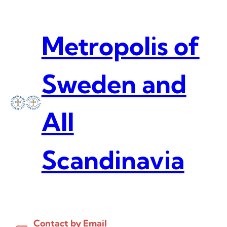
Skip
to
content
Metropolis of
Sweden and
All
Scandinavia
Contact by Email