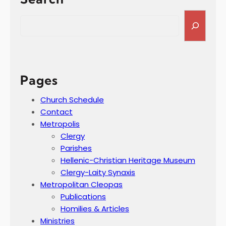
S
e
a
r
c
h
Pages
Church Schedule
Contact
Metropolis
Clergy
Parishes
Hellenic-Christian Heritage Museum
Clergy-Laity Synaxis
Metropolitan Cleopas
Publications
Homilies & Articles
Ministries