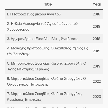
Title
Year
1. Ἡ Ἰστορία ἑνός μικροῦ Ἀγγέλου
2018
2. Ἡ Θεία Λειτουργία τοῦ Ἁγίου Ἰωάννου τοῦ
2018
Χρυσοστόμου
3. Ἀρχιμανδρίτου Εὐσεβίου Βίττη, Ἀναβάσεις
2018
4. Μοναχῆς Χριστοδούλης, Ὁ Ἀκάθιστος Ὓμνος εἰς
2019
τήν Σουηδικήν
5. Μητροπολίτου Σουηδίας Κλεόπα Στρογγύλη, Ὁ
2019
Ἅγιος Νεκτάριος Κεφαλᾶς
6. Μητροπολίτου Σουηδίας Κλεόπα Στρογγύλη, Ὁ
2022
Οἰκουμενικός Πατριάρχης
7. Μητροπολίτου Σουηδίας Κλεόπα Στρογγύλη,
2023
Ἀνέκδοτες Ἐπιστολές