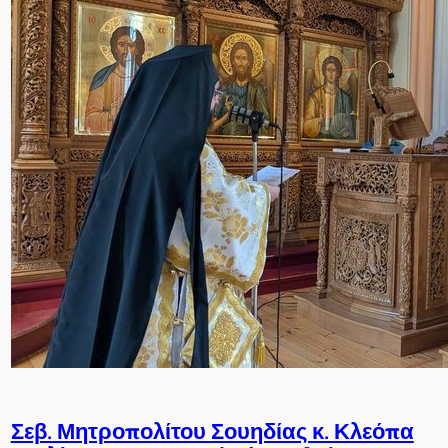
Σεβ. Μητροπολίτου Σουηδίας κ. Κλεόπα