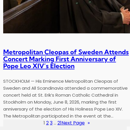
Metropolitan Cleopas of Sweden Attends
Concert Marking First Anniversary of
Pope Leo XIV’s Election
STOCKHOLM — His Eminence Metropolitan Cleopas of
Sweden and All Scandinavia attended a commemorative
concert held at St. Erik’s Roman Catholic Cathedral in
Stockholm on Monday, June 8, 2026, marking the first
anniversary of the election of His Holiness Pope Leo XIV.
The Metropolitan participated in the event at the…
1
2
3
…
21
Next Page
»