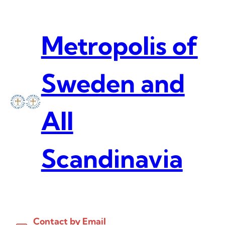
Skip
to
content
Metropolis of
Sweden and
All
Scandinavia
Contact by Email