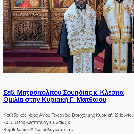
Σεβ. Μητροπολίτου Σουηδίας κ. Κλεόπα
Ομιλία στην Κυριακή Γ´ Ματθαίου
Καθεδρικός Ναός Αγίου Γεωργίου Στοκχόλμης Κυριακή, 21 Ιουνίου
2026 Θεοφιλέστατε Άγιε Ελαίας κ.
Βαρθολομαίε,Αιδεσιμολογιώτατε π.