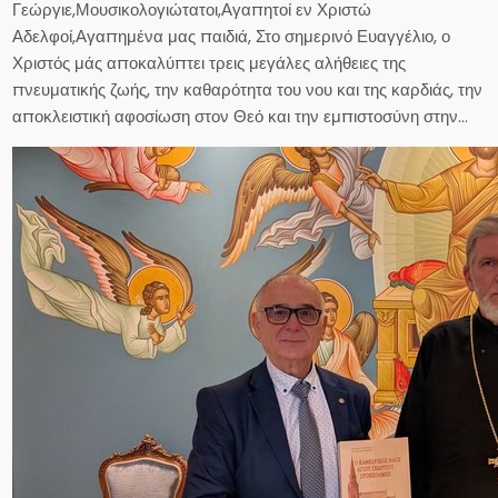
Γεώργιε,Μουσικολογιώτατοι,Αγαπητοί εν Χριστώ
Αδελφοί,Αγαπημένα μας παιδιά, Στο σημερινό Ευαγγέλιο, ο
Χριστός μάς αποκαλύπτει τρεις μεγάλες αλήθειες της
πνευματικής ζωής, την καθαρότητα του νου και της καρδιάς, την
αποκλειστική αφοσίωση στον Θεό και την εμπιστοσύνη στην…