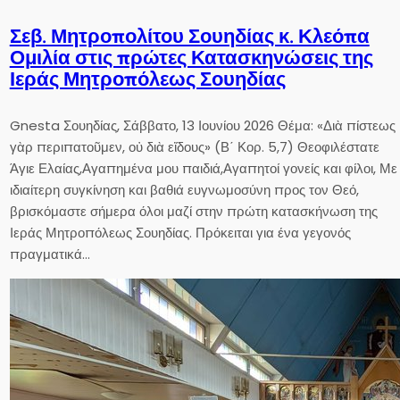
Σεβ. Μητροπολίτου Σουηδίας κ. Κλεόπα
Ομιλία στις πρώτες Κατασκηνώσεις της
Ιεράς Μητροπόλεως Σουηδίας
Gnesta Σουηδίας, Σάββατο, 13 Ιουνίου 2026 Θέμα: «Διὰ πίστεως
γὰρ περιπατοῦμεν, οὐ διὰ εἴδους» (Β΄ Κορ. 5,7) Θεοφιλέστατε
Άγιε Ελαίας,Αγαπημένα μου παιδιά,Αγαπητοί γονείς και φίλοι, Με
ιδιαίτερη συγκίνηση και βαθιά ευγνωμοσύνη προς τον Θεό,
βρισκόμαστε σήμερα όλοι μαζί στην πρώτη κατασκήνωση της
Ιεράς Μητροπόλεως Σουηδίας. Πρόκειται για ένα γεγονός
πραγματικά…