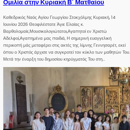
Ομιλία στην Κυριακή Β´ Ματθαίου
Καθεδρικός Ναός Αγίου Γεωργίου Στοκχόλμης Κυριακή, 14
Ιουνίου 2026 Θεοφιλέστατε Άγιε Ελαίας κ.
Βαρθολομαίε,Μουσικολογιώτατοι,Αγαπητοί εν Χριστώ
Αδελφοί,Αγαπημένα μας παιδιά, Η σημερινή ευαγγελική
περικοπή μάς μεταφέρει στις ακτές της λίμνης Γεννησαρέτ, εκεί
όπου ο Χριστός άρχισε να συγκροτεί τον κύκλο των μαθητών Του.
Μετά την έναρξη του δημοσίου κηρύγματός Του στη…