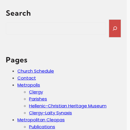
Search
S
e
a
r
c
h
Pages
Church Schedule
Contact
Metropolis
Clergy
Parishes
Hellenic-Christian Heritage Museum
Clergy-Laity Synaxis
Metropolitan Cleopas
Publications