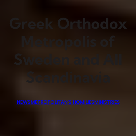
Greek Orthodox
Metropolis of
Sweden and All
Scandinavia
NEWS
METROPOLITAN’S HOMILIES
MINISTRIES