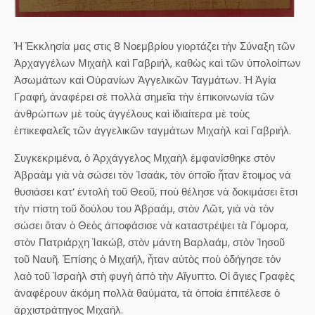
Ἡ Ἐκκλησία μας στις 8 Νοεμβρίου γιορτάζει τὴν Σύναξη τῶν
Ἀρχαγγέλων Μιχαὴλ καὶ Γαβριήλ, καθὼς καὶ τῶν ὑπολοίπων
Ἀσωμάτων καὶ Οὐρανίων Ἀγγελικῶν Ταγμάτων. Ἡ Ἁγία
Γραφή, ἀναφέρει σὲ πολλὰ σημεῖα τὴν ἐπικοινωνία τῶν
ἀνθρώπων μὲ τοὺς ἀγγέλους καὶ ἰδιαίτερα μὲ τοὺς
ἐπικεφαλεῖς τῶν ἀγγελικῶν ταγμάτων Μιχαὴλ καὶ Γαβριήλ.
Συγκεκριμένα, ὁ Ἀρχάγγελος Μιχαὴλ ἐμφανίσθηκε στὸν
Ἀβραὰμ γιὰ νὰ σώσει τὸν Ἰσαάκ, τὸν ὁποῖο ἦταν ἕτοιμος νὰ
θυσιάσει κατ’ ἐντολὴ τοῦ Θεοῦ, ποὺ θέλησε νὰ δοκιμάσει ἔτσι
τὴν πίστη τοῦ δούλου του Ἀβραάμ, στὸν Λῶτ, γιὰ νὰ τὸν
σώσει ὅταν ὁ Θεὸς ἀποφάσισε νὰ καταστρέψει τὰ Γόμορα,
στὸν Πατριάρχη Ἰακώβ, στὸν μάντη Βαρλαάμ, στὸν Ἰησοῦ
τοῦ Ναυῆ. Ἐπίσης ὁ Μιχαήλ, ἦταν αὐτὸς ποὺ ὁδήγησε τὸν
λαὸ τοῦ Ἰσραὴλ στὴ φυγὴ ἀπὸ τὴν Αἴγυπτο. Οἱ ἅγιες Γραφὲς
ἀναφέρουν ἀκόμη πολλὰ θαύματα, τὰ ὁποία ἐπιτέλεσε ὁ
ἀρχιστράτηγος Μιχαήλ.