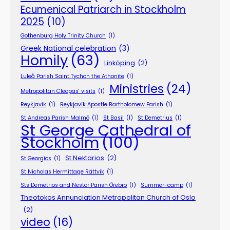
Ecumenical Patriarch in Stockholm
2025
(10)
Gothenburg Holy Trinity Church
(1)
Greek National celebration
(3)
Homily
(63)
Linköping
(2)
Luleå Parish Saint Tychon the Athonite
(1)
Ministries
(24)
Metropolitan Cleopas' visits
(1)
Reykjavík
(1)
Reykjavík Apostle Bartholomew Parish
(1)
St Andreas Parish Malmö
(1)
St Basil
(1)
St Demetrius
(1)
St George Cathedral of
Stockholm
(100)
St Nektarios
(2)
St Georgios
(1)
St Nicholas Hermittage Rättvik
(1)
Sts Demetrios and Nestor Parish Örebro
(1)
Summer-camp
(1)
Theotokos Annunciation Metropolitan Church of Oslo
(2)
video
(16)