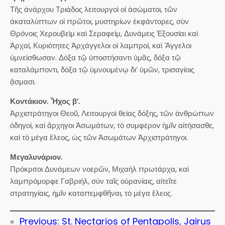
Τῆς ἀνάρχου Τριάδος λειτουργοὶ οἱ ἀσώματοι, τῶν
ἀκαταλύπτων οἱ πρῶτοι, μυστηρίων ἐκφάντορες, σὺν
Θρόνοις Χερουβεὶμ καὶ Σεραφείμ, Δυνάμεις Ἐξουσίαι καὶ
Ἀρχαί, Κυριότητες Ἀρχάγγελοι οἱ λαμπροί, καὶ Ἄγγελοι
ὑμνείσθωσαν. Δόξα τῷ ὑποστήσαντι ὑμᾶς, δόξα τῷ
καταλάμποντι, δόξα τῷ ὑμνουμένῳ δι’ ὑμῶν, τρισαγίοις
ᾄσμασι.
Κοντάκιον. Ἦχος β’.
Ἀρχιστράτηγοι Θεοῦ, Λειτουργοὶ θείας δόξης, τῶν ἀνθρώπων
ὁδηγοί, καὶ ἄρχηγοι Ἀσωμάτωv, τὸ συμφέροv ἡμῖv αἰτήσασθε,
καὶ τὸ μέγα ἔλεος, ὡς τῶv Ἀσωμάτων Ἀρχιστράτηγοι.
Μεγαλυνάριον.
Πρόκριτοι Δυνάμεων νοερῶν, Μιχαὴλ πρωτάρχα, καὶ
λαμπρόμορφε Γαβριήλ, σὺν ταῖς οὐρανίαις, αἰτεῖτε
στρατηγίαις, ἠμῖν καταπεμφθῆναι, τὸ μέγα ἔλεος.
«
Previous:
St. Nectarios of Pentapolis, Jairus