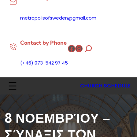
metropolisofsweden@gmail.com
Contact by Phone
Facebook
Instagram
(+46) 073-542 97 45
CHURCH SCHEDULE
8 ΝΟΕΜΒΡΊΟΥ –
ΣΎΝΑΞΙΣ ΤΩΝ