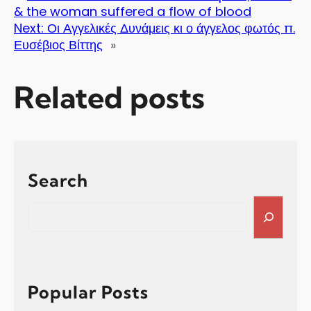
& the woman suffered a flow of blood
Next:
Οι Αγγελικές Δυνάμεις κι ο άγγελος φωτός π.
Ευσέβιος Βίττης
»
Related posts
Search
S
e
a
r
c
h
Popular Posts