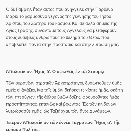
Ὁ δὲ Γαβριὴλ ἦταν αὐτὸς ποὺ ἀνήγγειλε στὴν Παρθένο
Μαρία τὸ χαρμόσυνο γεγονὸς τῆς γέννησης τοῦ Ἰησοῦ
Χριστοῦ, τοῦ Σωτήρα τοῦ κόσμου. Καὶ σὲ ἄλλα σημεῖα τῆς
Ἁγίας Γραφῆς, συναντᾶμε τοὺς Ἀγγέλους νὰ μεταφέρουν
στοὺς εὐσεβεῖς ἀνθρώπους τὸ θέλημα τοῦ Θεοῦ, ποὺ
ἀποβλέπει πάντα στὴν προστασία καὶ στὴν λύτρωσή μας.
Ἀπολυτίκιον. Ἦχος δ’. Ὁ ὑψωθεῖς ἐν τῷ Σταυρῷ.
Τῶν οὐρανίων στρατιῶν Ἀρχιστράτηγοι, δυσωποῦμεν ὑμᾶς
ἡμεῖς οἱ ἀνάξιοι, ἵνα ταῖς ὑμῶν δεήσεσι τειχίσητε ἡμᾶς, σκέπῃ
τῶν πτερύγων, τῆς ἀΰλου ὑμῶν δόξης, φρουροῦντες ἡμᾶς
προσπίπτοντας, ἐκτενῶς καὶ βοώντας· Ἐκ τῶν κινδύνων
λυτρώσασθε ἡμᾶς, ὡς Ταξιάρχαι, τῶν ἄνω Δυνάμεων.
Ἕτερον Ἀπολυτίκιον τῶν ἐννέα Ταγμάτων. Ἦχος α’. Τῆς
ἐρήμου πολίτης.