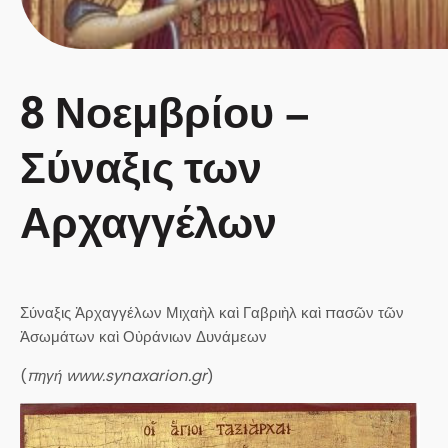
8 Νοεμβρίου –
Σύναξις των
Αρχαγγέλων
Σύναξις Ἀρχαγγέλων Μιχαὴλ καὶ Γαβριὴλ καὶ πασῶν τῶν
Ἀσωμάτων καὶ Οὐράνιων Δυνάμεων
(
πηγή www.synaxarion.gr
)