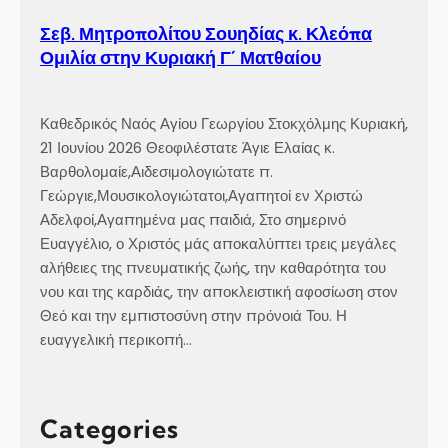
Σεβ. Μητροπολίτου Σουηδίας κ. Κλεόπα
Ομιλία στην Κυριακή Γ´ Ματθαίου
Καθεδρικός Ναός Αγίου Γεωργίου Στοκχόλμης Κυριακή,
21 Ιουνίου 2026 Θεοφιλέστατε Άγιε Ελαίας κ.
Βαρθολομαίε,Αιδεσιμολογιώτατε π.
Γεώργιε,Μουσικολογιώτατοι,Αγαπητοί εν Χριστώ
Αδελφοί,Αγαπημένα μας παιδιά, Στο σημερινό
Ευαγγέλιο, ο Χριστός μάς αποκαλύπτει τρεις μεγάλες
αλήθειες της πνευματικής ζωής, την καθαρότητα του
νου και της καρδιάς, την αποκλειστική αφοσίωση στον
Θεό και την εμπιστοσύνη στην πρόνοιά Του. Η
ευαγγελική περικοπή…
Categories