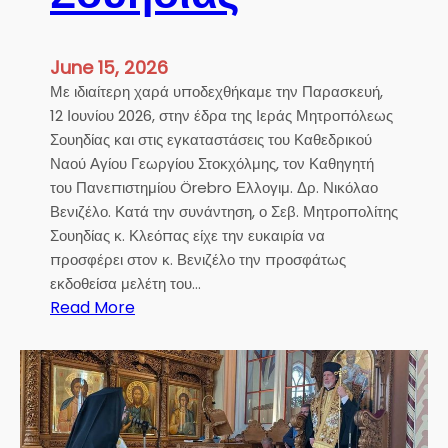
.
Κ
λ
June 15, 2026
ε
Με ιδιαίτερη χαρά υποδεχθήκαμε την Παρασκευή,
ό
12 Ιουνίου 2026, στην έδρα της Ιεράς Μητροπόλεως
π
Σουηδίας και στις εγκαταστάσεις του Καθεδρικού
α
Ναού Αγίου Γεωργίου Στοκχόλμης, τον Καθηγητή
Ο
του Πανεπιστημίου Örebro Ελλογιμ. Δρ. Νικόλαο
μ
Βενιζέλο. Κατά την συνάντηση, ο Σεβ. Μητροπολίτης
ι
Σουηδίας κ. Κλεόπας είχε την ευκαιρία να
λ
προσφέρει στον κ. Βενιζέλο την προσφάτως
ί
εκδοθείσα μελέτη του…
α
:
Read More
σ
Ε
τ
π
η
ί
ν
σ
Κ
κ
υ