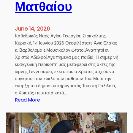
Ματθαίου
κ
ο
λ
ά
June 14, 2026
ο
Καθεδρικός Ναός Αγίου Γεωργίου Στοκχόλμης
υ
Κυριακή, 14 Ιουνίου 2026 Θεοφιλέστατε Άγιε Ελαίας
Β
κ. Βαρθολομαίε,Μουσικολογιώτατοι,Αγαπητοί εν
ε
Χριστώ Αδελφοί,Αγαπημένα μας παιδιά, Η σημερινή
ν
ευαγγελική περικοπή μάς μεταφέρει στις ακτές της
ι
λίμνης Γεννησαρέτ, εκεί όπου ο Χριστός άρχισε να
ζ
συγκροτεί τον κύκλο των μαθητών Του. Μετά την
έ
έναρξη του δημοσίου κηρύγματός Του στη Γαλιλαία,
λ
ο Χριστός περπατά κατά…
ο
:
Read More
υ
Σ
σ
ε
τ
β
η
.
ν