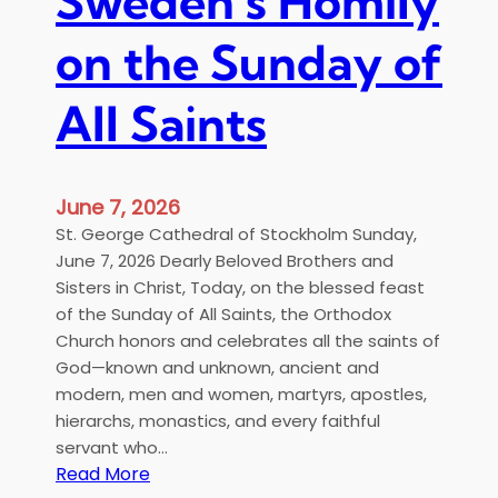
Sweden’s Homily
t
a
on the Sunday of
n
C
All Saints
l
e
o
p
June 7, 2026
a
St. George Cathedral of Stockholm Sunday,
s
June 7, 2026 Dearly Beloved Brothers and
o
Sisters in Christ, Today, on the blessed feast
f
of the Sunday of All Saints, the Orthodox
S
Church honors and celebrates all the saints of
w
God—known and unknown, ancient and
e
modern, men and women, martyrs, apostles,
d
hierarchs, monastics, and every faithful
e
servant who…
n
:
Read More
’