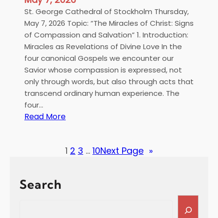
w
St. George Cathedral of Stockholm Thursday,
e
May 7, 2026 Topic: “The Miracles of Christ: Signs
d
of Compassion and Salvation” 1. Introduction:
e
Miracles as Revelations of Divine Love In the
n
four canonical Gospels we encounter our
’
Savior whose compassion is expressed, not
s
only through words, but also through acts that
H
transcend ordinary human experience. The
o
four…
m
:
Read More
i
H
l
i
y
1
2
3
…
10
Next Page
»
s
o
E
n
m
Search
t
i
h
n
S
e
e
e