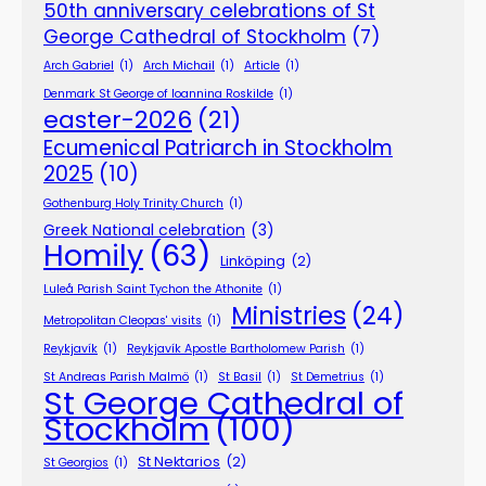
50th anniversary celebrations of St
George Cathedral of Stockholm
(7)
Arch Gabriel
(1)
Arch Michail
(1)
Article
(1)
Denmark St George of Ioannina Roskilde
(1)
easter-2026
(21)
Ecumenical Patriarch in Stockholm
2025
(10)
Gothenburg Holy Trinity Church
(1)
Greek National celebration
(3)
Homily
(63)
Linköping
(2)
Luleå Parish Saint Tychon the Athonite
(1)
Ministries
(24)
Metropolitan Cleopas' visits
(1)
Reykjavík
(1)
Reykjavík Apostle Bartholomew Parish
(1)
St Andreas Parish Malmö
(1)
St Basil
(1)
St Demetrius
(1)
St George Cathedral of
Stockholm
(100)
St Nektarios
(2)
St Georgios
(1)