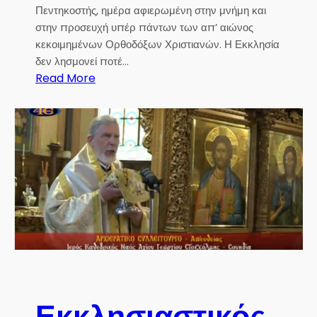
h
Πεντηκοστής, ημέρα αφιερωμένη στην μνήμη και
’
o
στην προσευχή υπέρ πάντων των απ’ αιώνος
s
l
κεκοιμημένων Ορθοδόξων Χριστιανών. Η Εκκλησία
H
o
δεν λησμονεί ποτέ…
o
m
:
Read More
m
e
Σ
i
w
ε
l
β
y
.
o
Μ
n
η
t
τ
h
ρ
e
ο
S
π
u
ο
n
λ
d
ί
a
Εκκλησιαστικός
τ