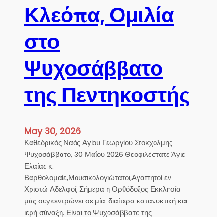
i
Κλεόπα, Ομιλία
t
t
h
a
e
στο
n
H
C
o
Ψυχοσάββατο
l
l
e
y
o
της Πεντηκοστής
A
p
p
a
o
s
s
May 30, 2026
o
t
Καθεδρικός Ναός Αγίου Γεωργίου Στοκχόλμης
f
l
Ψυχοσάββατο, 30 Μαΐου 2026 Θεοφιλέστατε Άγιε
S
e
Ελαίας κ.
w
B
Βαρθολομαίε,Μουσικολογιώτατοι,Αγαπητοί εν
e
a
Χριστώ Αδελφοί, Σήμερα η Ορθόδοξος Εκκλησία
d
r
μάς συγκεντρώνει σε μία ιδιαίτερα κατανυκτική και
e
t
ιερή σύναξη. Είναι το Ψυχοσάββατο της
n