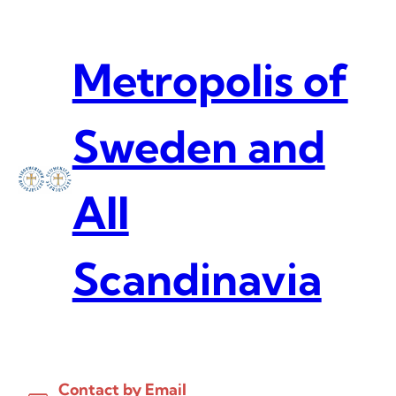
Skip
to
content
Metropolis of
Sweden and
All
Scandinavia
Contact by Email