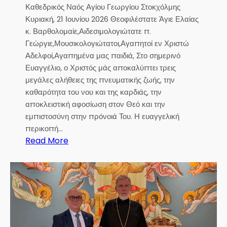
Καθεδρικός Ναός Αγίου Γεωργίου Στοκχόλμης
Κυριακή, 21 Ιουνίου 2026 Θεοφιλέστατε Άγιε Ελαίας
κ. Βαρθολομαίε,Αιδεσιμολογιώτατε π.
Γεώργιε,Μουσικολογιώτατοι,Αγαπητοί εν Χριστώ
Αδελφοί,Αγαπημένα μας παιδιά, Στο σημερινό
Ευαγγέλιο, ο Χριστός μάς αποκαλύπτει τρεις
μεγάλες αλήθειες της πνευματικής ζωής, την
καθαρότητα του νου και της καρδιάς, την
αποκλειστική αφοσίωση στον Θεό και την
εμπιστοσύνη στην πρόνοιά Του. Η ευαγγελική
περικοπή…
:
Read More
Σ
ε
β
.
Μ
η
τ