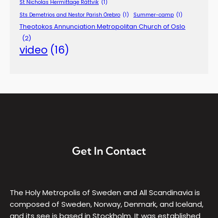
St Nicholas Hermittage Rättvik
(1)
Sts Demetrios and Nestor Parish Örebro
(1)
Summer-camp
(1)
Theotokos Annunciation Metropolitan Church of Oslo
(2)
video
(16)
Get In Contact
The Holy Metropolis of Sweden and All Scandinavia is
composed of Sweden, Norway, Denmark, and Iceland,
and its see is based in Stockholm. It was established