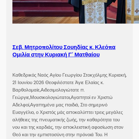
t
a
t
i
o
n
Σεβ. Μητροπολίτου Σουηδίας κ. Κλεόπα
a
Ομιλία στην Κυριακή Γ´ Ματθαίου
t
t
h
Καθεδρικός Ναός Αγίου Γεωργίου Στοκχόλμης Κυριακή,
e
21 Ιουνίου 2026 Θεοφιλέστατε Άγιε Ελαίας κ.
1
Βαρθολομαίε,Αιδεσιμολογιώτατε π.
3
Γεώργιε,Μουσικολογιώτατοι,Αγαπητοί εν Χριστώ
t
Αδελφοί,Αγαπημένα μας παιδιά, Στο σημερινό
h
Ευαγγέλιο, ο Χριστός μάς αποκαλύπτει τρεις μεγάλες
C
αλήθειες της πνευματικής ζωής, την καθαρότητα του
a
νου και της καρδιάς, την αποκλειστική αφοσίωση στον
t
Θεό και την εμπιστοσύνη στην πρόνοιά Του. Η