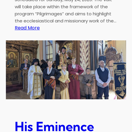
γ
will take place within the framework of the
.
program “Pilgrimages” and aims to highlight
Γ
the ecclesiastical and missionary work of the…
ε
:
Read More
ω
V
ρ
i
γ
s
ί
i
ο
t
υ
o
Σ
f
τ
E
ο
c
κ
c
χ
l
ό
e
λ
s
His Eminence
μ
i
η