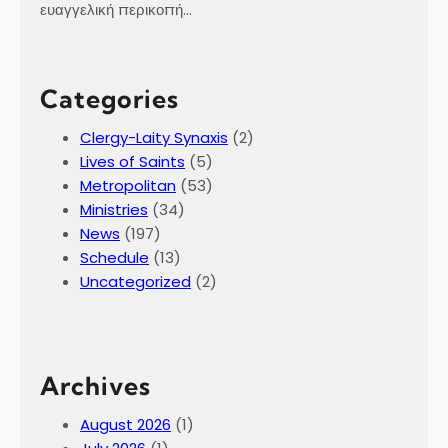
e
ευαγγελική περικοπή…
c
h
u
Categories
m
e
Clergy-Laity Synaxis
(2)
n
Lives of Saints
(5)
s
Metropolitan
(53)
S
Ministries
(34)
e
News
(197)
m
Schedule
(13)
i
Uncategorized
(2)
n
a
r
Archives
August 2026
(1)