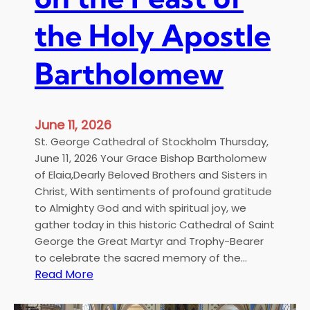
ί
ς
α
the Holy Apostle
κ
ς
.
Κ
Bartholomew
λ
ε
ό
June 11, 2026
π
St. George Cathedral of Stockholm Thursday,
α
June 11, 2026 Your Grace Bishop Bartholomew
Ο
of Elaia,Dearly Beloved Brothers and Sisters in
μ
Christ, With sentiments of profound gratitude
ι
to Almighty God and with spiritual joy, we
λ
gather today in this historic Cathedral of Saint
ί
George the Great Martyr and Trophy-Bearer
α
to celebrate the sacred memory of the…
σ
:
Read More
τ
H
η
i
ν