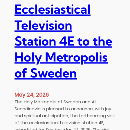
τ
Ecclesiastical
τ
ο
α
τ
Television
θ
η
μ
ς
ό
Station 4E to the
Π
ς
ε
4
ν
Holy Metropolis
Ε
τ
–
η
of Sweden
Ι
κ
.
ο
Κ
σ
α
May 24, 2026
τ
θ
ή
The Holy Metropolis of Sweden and All
.
ς
Scandinavia is pleased to announce, with joy
Ν
and spiritual anticipation, the forthcoming visit
.
of the ecclesiastical television station 4E,
Α
scheduled for Sunday, May 24, 2026. The visit