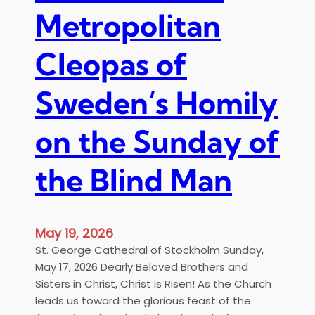
a
ς
Metropolitan
s
|
t
Α
Cleopas of
i
ρ
c
χ
a
Sweden’s Homily
ι
l
ε
T
ρ
on the Sunday of
e
α
l
τ
the Blind Man
e
ι
v
κ
i
ό
s
Σ
May 19, 2026
i
υ
St. George Cathedral of Stockholm Sunday,
o
λ
May 17, 2026 Dearly Beloved Brothers and
n
λ
Sisters in Christ, Christ is Risen! As the Church
S
ε
leads us toward the glorious feast of the
t
ί