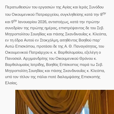
Περατωθεισών του εργασιών της Αγίας και Ιεράς Συνόδου
ην
του Οικουμενικού Πατριαρχείου, συγκληθείσης κατά την 8
ην
και 9
Ιανουαρίου 2026, αντιστοίχως, κατά την πρώτην
συνεδρίαν της πρώτης ημέρας, επιστρέψαντος δε του Σεβ.
Μητροπολίτου Σουηδίας και πάσης Σκανδιναυΐας κ. Κλεόπα,
εν τη έδρα Αυτού εν Στοκχόλμη, αιτηθέντος Βοηθού παρ’
Αυτώ Επισκόπου, προτάσει δε της Α. Θ. Παναγιότητος, του
Οικουμενικού Πατριάρχου κ. κ. Βαρθολομαίου, εξελέγη ο
Πανοσιολ. Αρχιμανδρίτης του Οικουμενικού Θρόνου κ.
Βαρθολομαίος Ιατρίδης, Βοηθός Επίσκοπος παρά τω Σεβ.
Μητροπολίτη Σουηδίας και πάσης Σκανδιναυΐας κ. Κλεόπα,
υπό τον τίτλον της πάλαι ποτέ διαλαμψάσης Επισκοπής
Ελαίας.