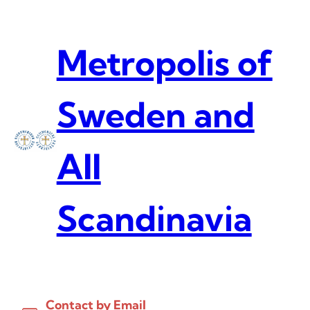
Skip
to
content
Metropolis of
Sweden and
All
Scandinavia
Contact by Email