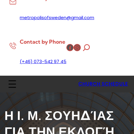
metropolisofsweden@gmail.com
Contact by Phone
Facebook
Instagram
(+46) 073-542 97 45
CHURCH SCHEDULE
Η Ι. Μ. ΣΟΥΗΔΊΑΣ
ΓΙΑ ΤΗΝ ΕΚΛΟΓΉ