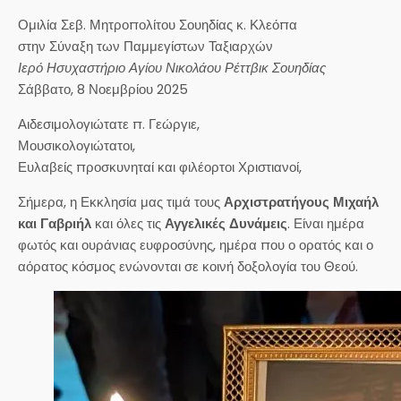
Ομιλία Σεβ. Μητροπολίτου Σουηδίας κ. Κλεόπα
στην Σύναξη των Παμμεγίστων Ταξιαρχών
Ιερό Ησυχαστήριο Αγίου Νικολάου Ρέττβικ Σουηδίας
Σάββατο, 8 Νοεμβρίου 2025
Αιδεσιμολογιώτατε π. Γεώργιε,
Μουσικολογιώτατοι,
Ευλαβείς προσκυνηταί και φιλέορτοι Χριστιανοί,
Σήμερα, η Εκκλησία μας τιμά τους
Αρχιστρατήγους Μιχαήλ
και Γαβριήλ
και όλες τις
Αγγελικές Δυνάμεις
. Είναι ημέρα
φωτός και ουράνιας ευφροσύνης, ημέρα που ο ορατός και ο
αόρατος κόσμος ενώνονται σε κοινή δοξολογία του Θεού.