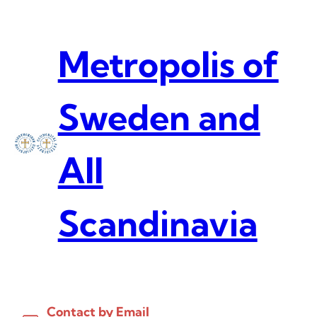
Skip
to
content
Metropolis of
Sweden and
All
Scandinavia
Contact by Email