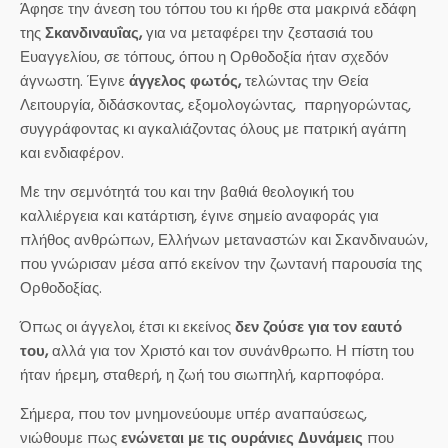
Άφησε την άνεση του τόπου του κι ήρθε στα μακρινά εδάφη
της
Σκανδιναυΐας
,
για να μεταφέρει την ζεστασιά του
Ευαγγελίου, σε τόπους, όπου η Ορθοδοξία ήταν σχεδόν
άγνωστη. Έγινε
άγγελος φωτός
,
τελώντας την Θεία
Λειτουργία, διδάσκοντας, εξομολογώντας, παρηγορώντας,
συγγράφοντας κι αγκαλιάζοντας όλους με πατρική αγάπη
και ενδιαφέρον.
Με την σεμνότητά του και την βαθιά θεολογική του
καλλιέργεια και κατάρτιση, έγινε σημείο αναφοράς για
πλήθος ανθρώπων, Ελλήνων μεταναστών και Σκανδιναυών,
που γνώρισαν μέσα από εκείνον την ζωντανή παρουσία της
Ορθοδοξίας.
Όπως οι άγγελοι, έτσι κι εκείνος
δεν ζούσε για τον εαυτό
του
,
αλλά για τον Χριστό και τον συνάνθρωπο. Η πίστη του
ήταν ήρεμη, σταθερή, η ζωή του σιωπηλή, καρποφόρα.
Σήμερα, που τον μνημονεύουμε υπέρ αναπαύσεως,
νιώθουμε πως
ενώνεται με τις ουράνιες Δυνάμεις
που