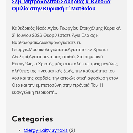
Σεβ. Μητροπολίτου Σουηδίας κ. Κλεόπα
Ομιλία στην Κυριακή Γ´ Ματθαίου
Καθεδρικός Ναός Αγίου Γεωργίου Στοκχόλμης Κυριακή,
21 Ιουνίου 2026 Θεοφιλέστατε Άγιε Ελαίας κ.
Βαρθολομαίε,Αιδεσιμολογιώτατε π.
Γεώργιε,Μουσικολογιώτατοι,Αγαπητοί εν Χριστώ
Αδελφοί,Αγαπημένα μας παιδιά, Στο σημερινό
Ευαγγέλιο, ο Χριστός μάς αποκαλύπτει τρεις μεγάλες
αλήθειες της πνευματικής ζωής, την καθαρότητα του
νου και της καρδιάς, την αποκλειστική αφοσίωση στον
Θεό και την εμπιστοσύνη στην πρόνοιά Του. Η
ευαγγελική περικοπή…
Categories
Clergy-Laity Synaxis
(2)