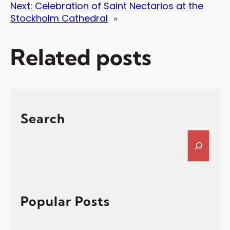
Next:
Celebration of Saint Nectarios at the
Stockholm Cathedral
»
Related posts
Search
S
e
a
r
c
h
Popular Posts