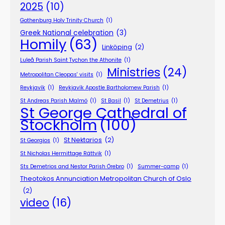
2025
(10)
Gothenburg Holy Trinity Church
(1)
Greek National celebration
(3)
Homily
(63)
Linköping
(2)
Luleå Parish Saint Tychon the Athonite
(1)
Ministries
(24)
Metropolitan Cleopas' visits
(1)
Reykjavík
(1)
Reykjavík Apostle Bartholomew Parish
(1)
St Andreas Parish Malmö
(1)
St Basil
(1)
St Demetrius
(1)
St George Cathedral of
Stockholm
(100)
St Nektarios
(2)
St Georgios
(1)
St Nicholas Hermittage Rättvik
(1)
Sts Demetrios and Nestor Parish Örebro
(1)
Summer-camp
(1)
Theotokos Annunciation Metropolitan Church of Oslo
(2)
video
(16)