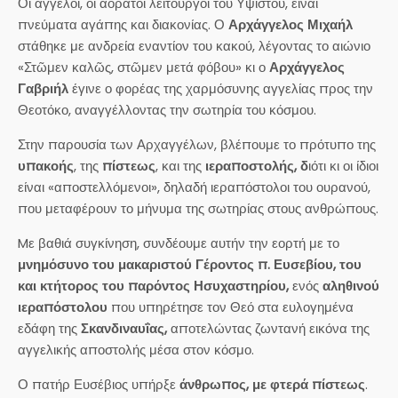
Οι άγγελοι, οι αόρατοι λειτουργοί του Υψίστου, είναι
πνεύματα αγάπης και διακονίας. Ο
Αρχάγγελος Μιχαήλ
στάθηκε με ανδρεία εναντίον του κακού, λέγοντας το αιώνιο
«Στῶμεν καλῶς, στῶμεν μετά φόβου» κι ο
Αρχάγγελος
Γαβριήλ
έγινε ο φορέας της χαρμόσυνης αγγελίας προς την
Θεοτόκο, αναγγέλλοντας την σωτηρία του κόσμου.
Στην παρουσία των Αρχαγγέλων, βλέπουμε το πρότυπο της
υπακοής
, της
πίστεως
, και της
ιεραποστολής, δ
ιότι κι οι ίδιοι
είναι «αποστελλόμενοι», δηλαδή ιεραπόστολοι του ουρανού,
που μεταφέρουν το μήνυμα της σωτηρίας στους ανθρώπους.
Mε βαθιά συγκίνηση, συνδέουμε αυτήν την εορτή με το
μνημόσυνο του μακαριστού Γέροντος π. Ευσεβίου, του
και κτήτορος του παρόντος Ησυχαστηρίου,
ενός
αληθινού
ιεραπόστολου
που υπηρέτησε τον Θεό στα ευλογημένα
εδάφη της
Σκανδιναυΐας
,
αποτελώντας ζωντανή εικόνα της
αγγελικής αποστολής μέσα στον κόσμο.
Ο πατήρ Ευσέβιος υπήρξε
άνθρωπος, με φτερά πίστεως
.