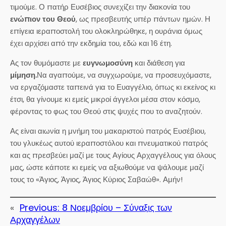
τιμούμε. Ο πατήρ Ευσέβιος συνεχίζει την διακονία του
ενώπιον του Θεού
, ως πρεσβευτής υπέρ πάντων ημών. Η
επίγεια ιεραποστολή του ολοκληρώθηκε, η ουράνια όμως
έχει αρχίσει από την εκδημία του, εδώ και 16 έτη.
Ας τον θυμόμαστε με
ευγνωμοσύνη
και διάθεση για
μίμηση.
Να αγαπούμε, να συγχωρούμε, να προσευχόμαστε,
να εργαζόμαστε ταπεινά για το Ευαγγέλιο, όπως κι εκείνος κι
έτσι, θα γίνουμε κι εμείς μικροί άγγελοι μέσα στον κόσμο,
φέροντας το φως του Θεού στις ψυχές που το αναζητούν.
Ας είναι αιωνία η μνήμη του μακαριστού πατρός Ευσέβιου,
του γλυκέως αυτού ιεραποστόλου και πνευματικού πατρός
και ας πρεσβεύει μαζί με τους Αγίους Αρχαγγέλους για όλους
μας, ώστε κάποτε κι εμείς να αξιωθούμε να ψάλουμε μαζί
τους το «Άγιος, Άγιος, Άγιος Κύριος Σαβαώθ». Αμήν!
«
Previous:
8 Νοεμβρίου – Σύναξις των
Αρχαγγέλων