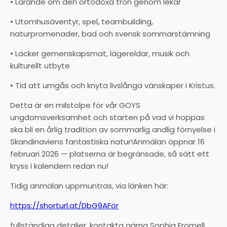
• Lärande om den ortodoxa tron genom lekar
• Utomhusäventyr, spel, teambuilding,
naturpromenader, bad och svensk sommarstämning
• Läcker gemenskapsmat, lägereldar, musik och
kulturellt utbyte
• Tid att umgås och knyta livslånga vänskaper i Kristus.
Detta är en milstolpe för vår GOYS
ungdomsverksamhet och starten på vad vi hoppas
ska bli en årlig tradition av sommarlig andlig förnyelse i
Skandinaviens fantastiska natur!Anmälan öppnar 16
februari 2026 — platserna är begränsade, så sätt ett
kryss i kalendern redan nu!
Tidig anmälan uppmuntras, via länken här:
https://shorturl.at/DbG9AFör
fullständiga detaljer, kontakta gärna Sophia Fromell