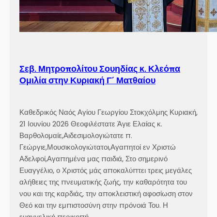
Σεβ. Μητροπολίτου Σουηδίας κ. Κλεόπα
Ομιλία στην Κυριακή Γ´ Ματθαίου
Καθεδρικός Ναός Αγίου Γεωργίου Στοκχόλμης Κυριακή,
21 Ιουνίου 2026 Θεοφιλέστατε Άγιε Ελαίας κ.
Βαρθολομαίε,Αιδεσιμολογιώτατε π.
Γεώργιε,Μουσικολογιώτατοι,Αγαπητοί εν Χριστώ
Αδελφοί,Αγαπημένα μας παιδιά, Στο σημερινό
Ευαγγέλιο, ο Χριστός μάς αποκαλύπτει τρεις μεγάλες
αλήθειες της πνευματικής ζωής, την καθαρότητα του
νου και της καρδιάς, την αποκλειστική αφοσίωση στον
Θεό και την εμπιστοσύνη στην πρόνοιά Του. Η
ευαγγελική περικοπή…