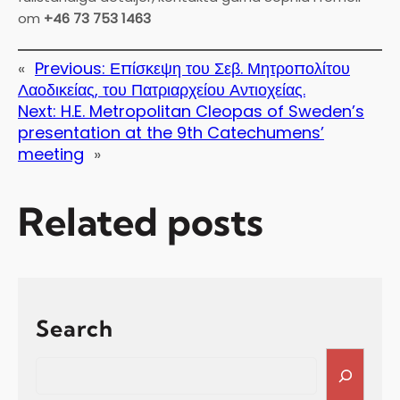
om
+46 73 753 1463
«
Previous:
Επίσκεψη του Σεβ. Μητροπολίτου
Λαοδικείας, του Πατριαρχείου Αντιοχείας.
Next:
H.E. Metropolitan Cleopas of Sweden’s
presentation at the 9th Catechumens’
meeting
»
Related posts
Search
S
e