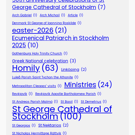
George Cathedral of Stockholm
(7)
Arch Gabriel
(1)
Arch Michail
(1)
Article
(1)
Denmark St George of Ioannina Roskilde
(1)
easter-2026
(21)
Ecumenical Patriarch in Stockholm
2025
(10)
Gothenburg Holy Trinity Church
(1)
Greek National celebration
(3)
Homily
(63)
Linköping
(2)
Luleå Parish Saint Tychon the Athonite
(1)
Ministries
(24)
Metropolitan Cleopas' visits
(1)
Reykjavík
(1)
Reykjavík Apostle Bartholomew Parish
(1)
St Andreas Parish Malmö
(1)
St Basil
(1)
St Demetrius
(1)
St George Cathedral of
Stockholm
(100)
St Nektarios
(2)
St Georgios
(1)
St Nicholas Hermittage Rättvik
(1)