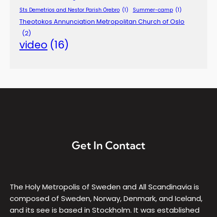
Sts Demetrios and Nestor Parish Örebro
(1)
Summer-camp
(1)
Theotokos Annunciation Metropolitan Church of Oslo
(2)
video
(16)
Get In Contact
The Holy Metropolis of Sweden and All Scandinavia is
composed of Sweden, Norway, Denmark, and Iceland,
and its see is based in Stockholm. It was established