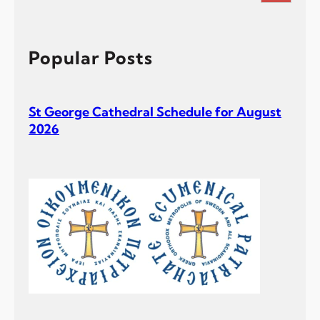
a
r
c
h
Popular Posts
St George Cathedral Schedule for August
2026