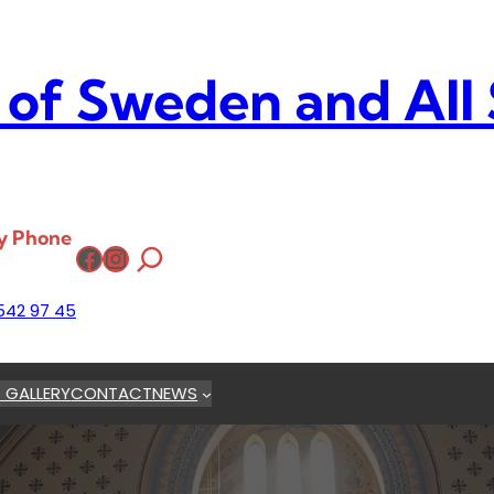
 of Sweden and All
y Phone
Facebook
Instagram
542 97 45
 GALLERY
CONTACT
NEWS