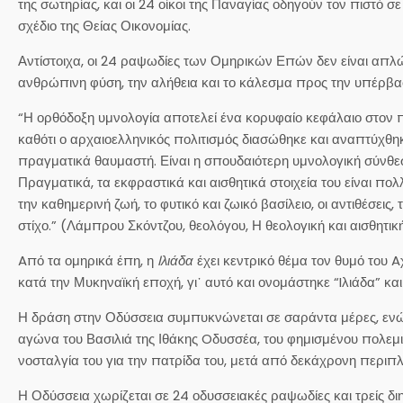
της σωτηρίας, και οι 24 οίκοι της Παναγίας οδηγούν τον πιστό 
σχέδιο της Θείας Οικονομίας.
Αντίστοιχα, οι 24 ραψωδίες των Ομηρικών Επών δεν είναι απλώς
ανθρώπινη φύση, την αλήθεια και το κάλεσμα προς την υπέρβα
“Η ορθόδοξη υμνολογία αποτελεί ένα κορυφαίο κεφάλαιο στον πα
καθότι ο αρχαιοελληνικός πολιτισμός διασώθηκε και αναπτύχθηκ
πραγματικά θαυμαστή. Είναι η σπουδαιότερη υμνολογική σύνθεσ
Πραγματικά, τα εκφραστικά και αισθητικά στοιχεία του είναι π
την καθημερινή ζωή, το φυτικό και ζωικό βασίλειο, οι αντιθέσεις
στίχο.” (Λάμπρου Σκόντζου, θεολόγου, Η θεολογική και αισθητικ
Aπό τα ομηρικά έπη, η
Iλιάδα
έχει κεντρικό θέμα τον θυμό του Aχ
κατά την Μυκηναϊκή εποχή, γι᾽ αυτό και ονομάστηκε “Iλιάδα” και 
Η δράση στην Οδύσσεια συμπυκνώνεται σε σαράντα μέρες, ενώ
αγώνα του Βασιλιά της Ιθάκης Oδυσσέα, του φημισμένου πολεμι
νοσταλγία του για την πατρίδα του, μετά από δεκάχρονη περιπλ
Η Οδύσσεια χωρίζεται σε 24 οδυσσειακές ραψωδίες και τρείς δι