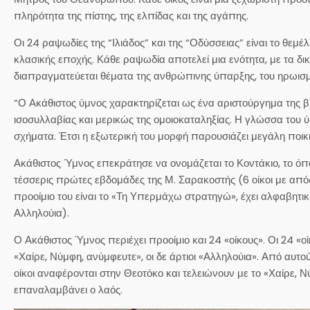
πληρότητα της πίστης, της ελπίδας και της αγάπης.
Οι 24 ραψωδίες της “Ιλιάδος” και της “Οδύσσειας” είναι το θεμέ
κλασικής εποχής. Κάθε ραψωδία αποτελεί μια ενότητα, με τα δι
διαπραγματεύεται θέματα της ανθρώπινης ύπαρξης, του ηρωισμο
“Ο Ακάθιστος ύμνος χαρακτηρίζεται ως ένα αριστούργημα της β
ισοσυλλαβίας και μερικώς της ομοιοκαταληξίας. Η γλώσσα του ύ
σχήματα. Έτσι η εξωτερική του μορφή παρουσιάζει μεγάλη ποικι
Ακάθιστος Ύμνος επεκράτησε να ονομάζεται το Κοντάκιο, το όπ
τέσσερις πρώτες εβδομάδες της Μ. Σαρακοστής (6 οίκοι με απόδ
προοίμιο του είναι το «Τη Υπερμάχω στρατηγώ», έχει αλφαβητικ
Αλληλούια).
Ο Ακάθιστος Ύμνος περιέχει προοίμιο και 24 «οίκους». Οι 24 «οί
«Χαίρε, Νύμφη, ανύμφευτε», οι δε άρτιοι «Αλληλούια». Από αυτού
οίκοι αναφέρονται στην Θεοτόκο και τελειώνουν με το «Χαίρε, 
επαναλαμβάνει ο λαός.