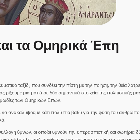
αι τα Ομηρικά Έπη
τικό ταξίδι, που συνδέει την πίστη με την ποίηση, την θεία λατρε
ς ρίξουμε μια ματιά σε δύο σημαντικά στοιχεία της πολιτιστικής μα
 ραψωδίες των Ομηρικών Επών.
 να ανακαλύψουμε κάτι πολύ πιο βαθύ για την φύση του ανθρώπου
κά.
 συλλογή ύμνων, οι οποίοι υμνούν την υπερασπιστική και σωτήρια δ
υχή, αλλά όλοι μαζί συνθέτουν ένα πνευματικό σύνολο, που εκφρά