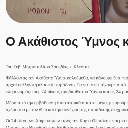
Ο Ακάθιστος Ύμνος κ
Του Σεβ. Μητροπολίτου Σουηδίας κ. Κλεόπα
Ψάλλοντας τον Ακάθιστο Ύμνο, καλούμεθα, να κάνουμε ένα πνευμα
αρχαία ελληνική κλασική παράδοση. Για να το επιτύχουμε αυτό, α
κληρονομιάς: τους 24 οίκους του Ακαθίστου Ύμνου και τις 24
Μέσα από την εμβάθυνση στα ποιητικά αυτά κείμενα, μπορούμε
σχέση του με τον Θεό και την συνέχιση της παράδοσης διαχρονι
Οι 24 οίκοι των Χαιρετισμών προς την Κυρία Θεοτόκο είναι μια
Μητρός του Θεανθρώπου. Κάθε οίκος είναι μια ξεχωριστή προσε