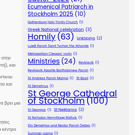
Ecumenical Patriarch in
Stockholm 2025
(10)
Gothenburg Holy Trinity Church
(1)
Greek National celebration
(3)
Homily
(63)
Linköping
(2)
Luleå Parish Saint Tychon the Athonite
(1)
Metropolitan Cleopas' visits
(1)
 στην
Ministries
(24)
Reykjavík
(1)
ή), και
Reykjavík Apostle Bartholomew Parish
(1)
ώπινου
St Andreas Parish Malmö
(1)
St Basil
(1)
τα και
St Demetrius
(1)
St George Cathedral
of Stockholm
(100)
α βρει μια
St Nektarios
(2)
St Georgios
(1)
St Nicholas Hermittage Rättvik
(1)
τητες
Sts Demetrios and Nestor Parish Örebro
(1)
ο κέντρο
Summer-camp
(1)