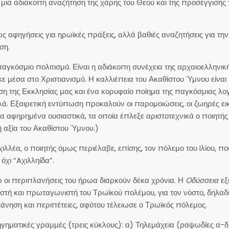
σε μια αδιάκοπη αναζήτηση της χάρης του Θεού και της προσέγγισής 
 αφηγήσεις για ηρωϊκές πράξεις, αλλά βαθιές αναζητήσεις για την
ση.
γκόσμιο πολιτισμό. Είναι η αδιάκοπη συνέχεια της αρχαιοελληνική
ε μέσα στο Χριστιανισμό. Η καλλιέπεια του Ακαθίστου Ύμνου είναι
η της Εκκλησίας μας και ένα κορυφαίο ποίημα της παγκόσμιας λογ
ολλά. Εξαιρετική εντύπωση προκαλούν οι παρομοιώσεις, οι ζωηρές ε
, τα αφηρημένα ουσιαστικά, τα οποία έπλεξε αριστοτεχνικά ο ποιητής
ή αξία του Ακαθίστου Ύμνου.)
ιλλέα, ο ποιητής όμως περιέλαβε, επίσης, τον πόλεμο του Iλίου, πο
όχι “Aχιλληίδα”.
 οι περιπλανήσεις του ήρωα διαρκούν δέκα χρόνια. Η
Oδύσσεια
εξ
στή και πρωταγωνιστή του Τρωϊκού πολέμου, για τον νόστο, δηλαδ
άνηση και περιπέτειες, αφότου τέλειωσε ο Τρωϊκός πόλεμος.
ηγηματικές γραμμές (τρεις κύκλους): α) Τηλεμάχεια (ραψωδίες α-δ