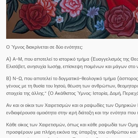
Ο Ύμνος διακρίνεται σε δύο ενότητες:
Α) Α-Μ, που αποτελεί το ιστορικό τμήμα (Ευαγγελισμός της Θε
Ελισάβετ, ανησυχία Ιωσήφ, επίσκεψη ποιμένων και μάγων στο 
Β) Ν-Ω, που αποτελεί το δογματικό-θεολογικό τμήμα (άσπορος
γένους με τη θυσία του Ιησού, θέωση των ανθρώπων, θεομητορι
στοιχεία της άλλης.” (Ο Ακάθιστος Ύμνος: Ιστορία, Δομή, Περιεχ
Αν και οι οίκοι των Χαιρετισμών και οι ραψωδίες των Ομηρικών
ενδιαφέρουσα ομοιότητα στην ιερή διάταξη και την ενότητα πο
Κάθε οίκος των Χαιρετισμών, όπως και κάθε ραψωδία των Ομηρι
προσφέρουν μια πλήρη εικόνα της ύπαρξης του ανθρώπου και τη