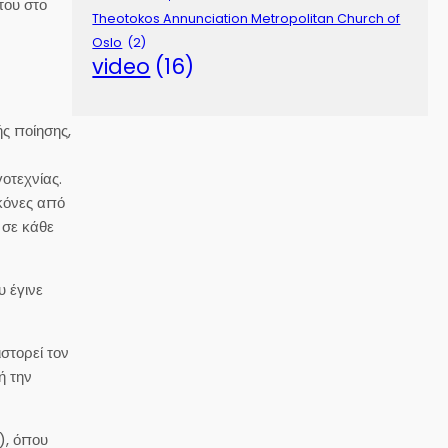
του στο
Theotokos Annunciation Metropolitan Church of
Oslo
(2)
video
(16)
ς ποίησης,
οτεχνίας.
ικόνες από
 σε κάθε
υ έγινε
ιστορεί τον
ή την
), όπου