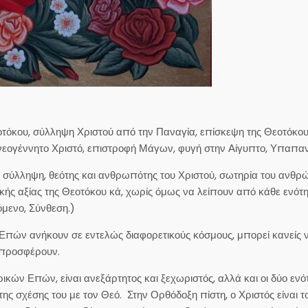
οτόκου, σύλληψη Χριστού από την Παναγία, επίσκεψη της Θεοτόκου
νεογέννητο Χριστό, επιστροφή Μάγων, φυγή στην Αίγυπτο, Υπαπαντ
 σύλληψη, θεότης και ανθρωπότης του Χριστού, σωτηρία του ανθρ
κής αξίας της Θεοτόκου κά, χωρίς όμως να λείπουν από κάθε ενότη
όμενο, Σύνθεση.)
 Επών ανήκουν σε εντελώς διαφορετικούς κόσμους, μπορεί κανείς ν
υ προσφέρουν.
κών Επών, είναι ανεξάρτητος και ξεχωριστός, αλλά και οι δύο ενό
ς σχέσης του με τον Θεό. Στην Ορθόδοξη πίστη, ο Χριστός είναι τ