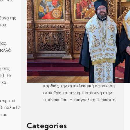
Καθεδρικός Ναός Αγίου Γεωργίου
 έργο της
Στοκχόλμης Κυριακή, 21 Ιουνίου 2026
που
Θεοφιλέστατε Άγιε Ελαίας κ.
Βαρθολομαίε,Αιδεσιμολογιώτατε π.
ίας,
Γεώργιε,Μουσικολογιώτατοι,Αγαπητοί
 πολλά
εν Χριστώ Αδελφοί,Αγαπημένα μας
παιδιά, Στο σημερινό Ευαγγέλιο, ο
Χριστός μάς αποκαλύπτει τρεις
 στις
μεγάλες αλήθειες της πνευματικής
ι). Το
ζωής, την καθαρότητα του νου και της
 και
καρδιάς, την αποκλειστική αφοσίωση
στον Θεό και την εμπιστοσύνη στην
πρόνοιά Του. Η ευαγγελική περικοπή…
περιττοί
ι άλλοι 12
 που
Categories