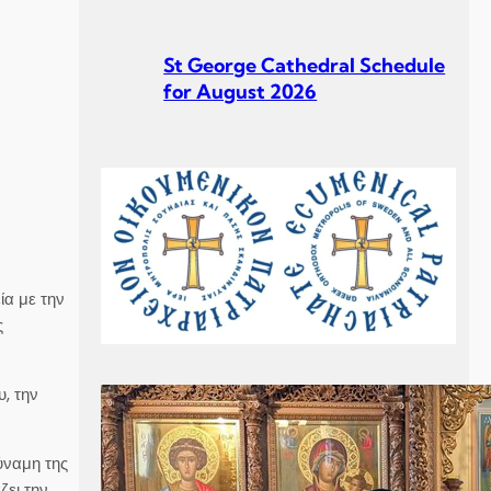
St George Cathedral Schedule
for August 2026
St George Cathedral Schedule
for July 2026
ία με την
ς
, την
Σεβ. Μητροπολίτου Σουηδίας
κ. Κλεόπα Ομιλία στην
ύναμη της
Κυριακή Γ´ Ματθαίου
ζει την