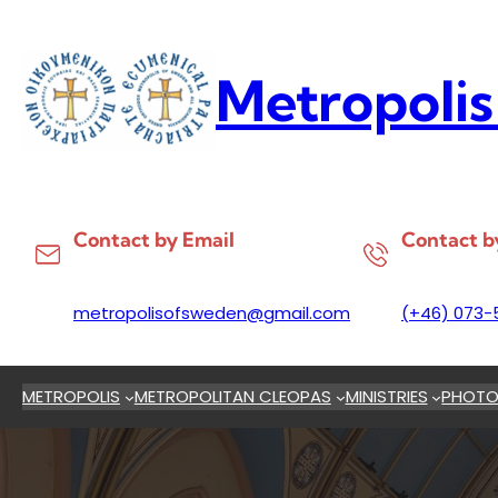
Skip
to
content
Metropolis
Contact by Email
Contact b
metropolisofsweden@gmail.com
(+46) 073-
METROPOLIS
METROPOLITAN CLEOPAS
MINISTRIES
PHOTO