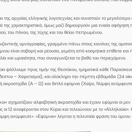
λιο της αρχαίας ελληνικής λογοτεχνίας και συνιστούν το μεγαλύτερο
κά της χαρακτηριστικά, όμως μαζί δημιουργούν μια ενιαία αφήγηση 
ύ, του πόνου, της τύχης και του θείου πεπρωμένου.
υζαντινής υμνογραφίας, γραμμένο πάνω στους κανόνες της ομοτον
μνου είναι σοβαρή και ρέουσα, γεμάτη από κοσμητικά επίθετα και
λία και ωραιότητα, που συναγωνίζεται το βαθύ του περιεχόμενο.
οιο ψάλλουμε προς τιμήν της Θεοτόκου, τμηματικά κάθε Παρασκευή
ειπνο – Χαιρετισμοί), και ολόκληρο την πέμπτη εβδομάδα (24 οίκο
ή ακροστιχίδα (Α – Ω) και διπλό εφύμνιο (Χαίρε, Νύμφη ανύμφευτε
κοι» σχηματίζουν αλφαβητική ακροστιχίδα και έχουν εφύμνιο οι μεν 
ς οι 12 αναφέρονται στον Κύριο και τελειώνουν με το «Αλληλούια». Ο
Νύμφη ανύμφευτε». «Εφύμνιο» λέγεται η τελευταία φράση του ύμνου