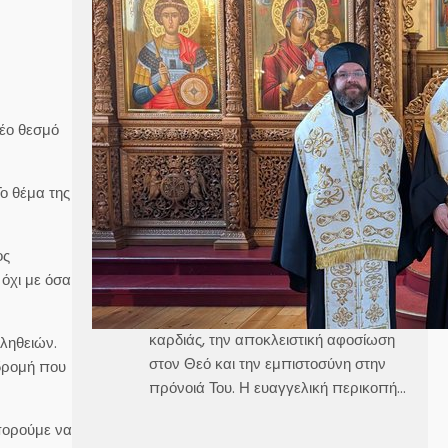
κ. Κλεόπα Ομιλία στην
Κυριακή Γ´ Ματθαίου
Καθεδρικός Ναός Αγίου Γεωργίου
Στοκχόλμης Κυριακή, 21 Ιουνίου 2026
νέο θεσμό
Θεοφιλέστατε Άγιε Ελαίας κ.
Βαρθολομαίε,Αιδεσιμολογιώτατε π.
ο θέμα της
Γεώργιε,Μουσικολογιώτατοι,Αγαπητοί
εν Χριστώ Αδελφοί,Αγαπημένα μας
παιδιά, Στο σημερινό Ευαγγέλιο, ο
ος
Χριστός μάς αποκαλύπτει τρεις
όχι με όσα
μεγάλες αλήθειες της πνευματικής
ζωής, την καθαρότητα του νου και της
καρδιάς, την αποκλειστική αφοσίωση
αληθειών.
στον Θεό και την εμπιστοσύνη στην
αδρομή που
πρόνοιά Του. Η ευαγγελική περικοπή…
μπορούμε να