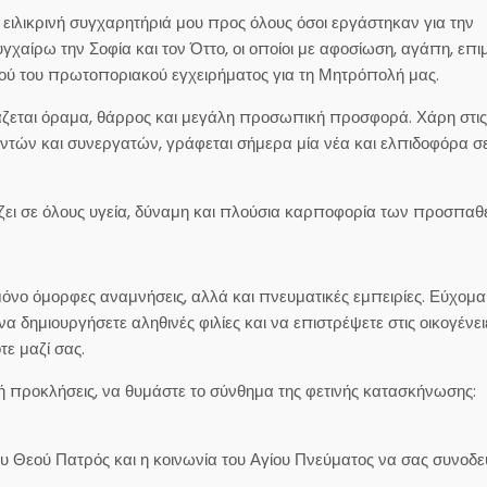
 ειλικρινή συγχαρητήριά μου προς όλους όσοι εργάστηκαν για την
αίρω την Σοφία και τον Όττο, οι οποίοι με αφοσίωση, αγάπη, επι
ού του πρωτοποριακού εγχειρήματος για τη Μητρόπολή μας.
ιάζεται όραμα, θάρρος και μεγάλη προσωπική προσφορά. Χάρη στις 
ντών και συνεργατών, γράφεται σήμερα μία νέα και ελπιδοφόρα σ
ζει σε όλους υγεία, δύναμη και πλούσια καρποφορία των προσπαθ
μόνο όμορφες αναμνήσεις, αλλά και πνευματικές εμπειρίες. Εύχομα
α δημιουργήσετε αληθινές φιλίες και να επιστρέψετε στις οικογένει
τε μαζί σας.
 ή προκλήσεις, να θυμάστε το σύνθημα της φετινής κατασκήνωσης:
του Θεού Πατρός και η κοινωνία του Αγίου Πνεύματος να σας συνοδ