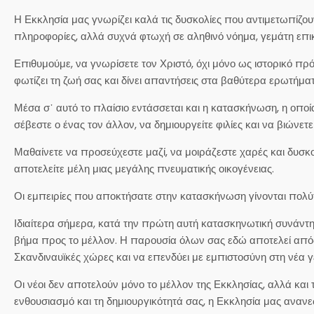
Η Εκκλησία μας γνωρίζει καλά τις δυσκολίες που αντιμετωπίζου
πληροφορίες, αλλά συχνά φτωχή σε αληθινό νόημα, γεμάτη επι
Επιθυμούμε, να γνωρίσετε τον Χριστό, όχι μόνο ως ιστορικό π
φωτίζει τη ζωή σας και δίνει απαντήσεις στα βαθύτερα ερωτήμα
Μέσα σ᾽ αυτό το πλαίσιο εντάσσεται και η κατασκήνωση, η οποί
σέβεστε ο ένας τον άλλον, να δημιουργείτε φιλίες και να βιώνετε
Μαθαίνετε να προσεύχεστε μαζί, να μοιράζεστε χαρές και δυσκολ
αποτελείτε μέλη μιας μεγάλης πνευματικής οικογένειας.
Οι εμπειρίες που αποκτήσατε στην κατασκήνωση γίνονται πολύτ
Ιδιαίτερα σήμερα, κατά την πρώτη αυτή κατασκηνωτική συνάντη
βήμα προς το μέλλον. Η παρουσία όλων σας εδώ αποτελεί απόδει
Σκανδιναυϊκές χώρες και να επενδύει με εμπιστοσύνη στη νέα γ
Οι νέοι δεν αποτελούν μόνο το μέλλον της Εκκλησίας, αλλά και
ενθουσιασμό και τη δημιουργικότητά σας, η Εκκλησία μας ανανε