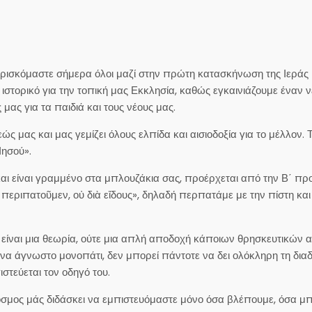
 βρισκόμαστε σήμερα όλοι μαζί στην πρώτη κατασκήνωση της Ιεράς
ιστορικό για την τοπική μας Εκκλησία, καθώς εγκαινιάζουμε έναν 
ας για τα παιδιά και τους νέους μας.
μας και μας γεμίζει όλους ελπίδα και αισιοδοξία για το μέλλον. Τ
Ιησού».
ι είναι γραμμένο στα μπλουζάκια σας, προέρχεται από την Β΄ πρ
εριπατοῦμεν, οὐ διὰ εἴδους», δηλαδή περπατάμε με την πίστη και 
 είναι μια θεωρία, ούτε μια απλή αποδοχή κάποιων θρησκευτικών 
᾽ ένα άγνωστο μονοπάτι, δεν μπορεί πάντοτε να δει ολόκληρη τη δι
στεύεται τον οδηγό του.
 κόσμος μάς διδάσκει να εμπιστευόμαστε μόνο όσα βλέπουμε, όσα 