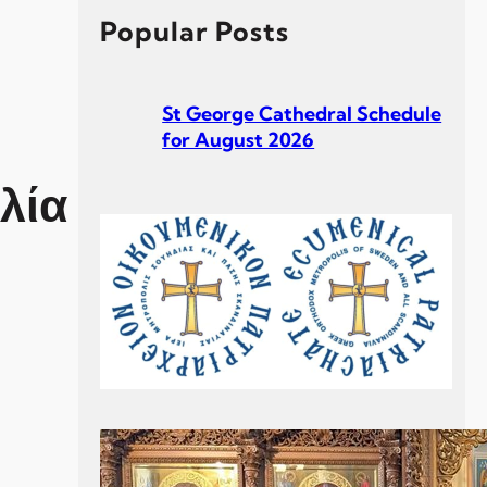
h
Popular Posts
St George Cathedral Schedule
for August 2026
λία
St George Cathedral Schedule
for July 2026
Σεβ. Μητροπολίτου Σουηδίας