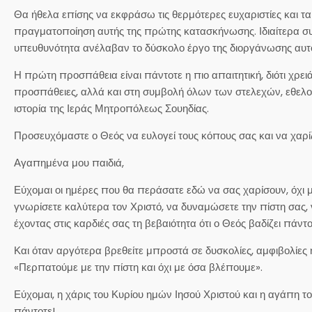
Θα ήθελα επίσης να εκφράσω τις θερμότερες ευχαριστίες και τα
πραγματοποίηση αυτής της πρώτης κατασκήνωσης. Ιδιαίτερα συγχ
υπευθυνότητα ανέλαβαν το δύσκολο έργο της διοργάνωσης αυτ
Η πρώτη προσπάθεια είναι πάντοτε η πιο απαιτητική, διότι χρε
προσπάθειες, αλλά και στη συμβολή όλων των στελεχών, εθελο
ιστορία της Ιεράς Μητροπόλεως Σουηδίας.
Προσευχόμαστε ο Θεός να ευλογεί τους κόπους σας και να χαρί
Αγαπημένα μου παιδιά,
Εύχομαι οι ημέρες που θα περάσατε εδώ να σας χαρίσουν, όχι 
γνωρίσετε καλύτερα τον Χριστό, να δυναμώσετε την πίστη σας, ν
έχοντας στις καρδιές σας τη βεβαιότητα ότι ο Θεός βαδίζει πάντο
Και όταν αργότερα βρεθείτε μπροστά σε δυσκολίες, αμφιβολίες
«Περπατούμε με την πίστη και όχι με όσα βλέπουμε».
Εύχομαι, η χάρις του Κυρίου ημών Ιησού Χριστού και η αγάπη 
πάντοτε!