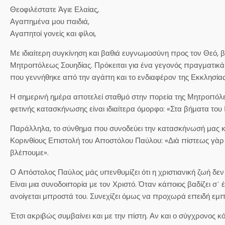
Θεοφιλέστατε Άγιε Ελαίας,
Αγαπημένα μου παιδιά,
Αγαπητοί γονείς και φίλοι,
Με ιδιαίτερη συγκίνηση και βαθιά ευγνωμοσύνη προς τον Θεό,
Μητροπόλεως Σουηδίας. Πρόκειται για ένα γεγονός πραγματικά 
που γεννήθηκε από την αγάπη και το ενδιαφέρον της Εκκλησίας μ
Η σημερινή ημέρα αποτελεί σταθμό στην πορεία της Μητροπόλεώς 
φετινής κατασκήνωσης είναι ιδιαίτερα όμορφο: «Στα βήματα του 
Παράλληλα, το σύνθημα που συνοδεύει την κατασκήνωσή μας κα
Κορινθίους Επιστολή του Αποστόλου Παύλου: «Διὰ πίστεως γὰρ π
βλέπουμε».
Ο Απόστολος Παύλος μάς υπενθυμίζει ότι η χριστιανική ζωή δεν
Είναι μια συνοδοιπορία με τον Χριστό. Όταν κάποιος βαδίζει σ
ανοίγεται μπροστά του. Συνεχίζει όμως να προχωρά επειδή εμπι
Έτσι ακριβώς συμβαίνει και με την πίστη. Αν και ο σύγχρονος