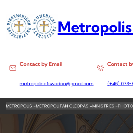
Skip
to
content
Metropolis
Contact by Email
Contact b
metropolisofsweden@gmail.com
(+46) 073-
METROPOLIS
METROPOLITAN CLEOPAS
MINISTRIES
PHOTO