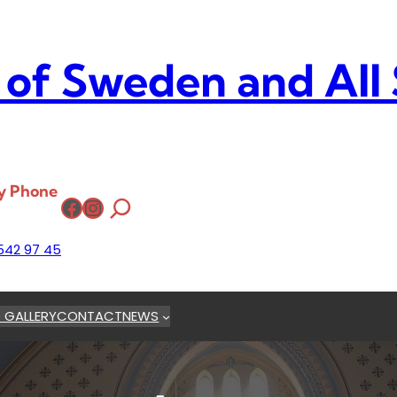
 of Sweden and All
y Phone
Facebook
Instagram
542 97 45
 GALLERY
CONTACT
NEWS