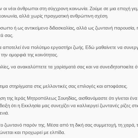
ν οι νέοι άνθρωποι στη σύγχρονη κοινωνία. Ζούμε σε μια εποχή γε
κοινωνία, αλλά χωρίς πραγματική ανθρώπινη σχέση.
ρόσωπο ή ως αντικείμενο διδασκαλίας, αλλά ως ζωντανή παρουσία,
τά σας.
α αποτελεί ένα πολύτιμο εργαστήρι ζωής. Εδώ μαθαίνετε να συνερ
 την ομορφιά της κοινότητας.
ίες, να ανακαλύπτετε τα χαρίσματά σας και να συνειδητοποιείτε ότ
ιμα στηρίγματα στις μελλοντικές σας επιλογές και αποφάσεις.
ση της Ιεράς Μητροπόλεως Σουηδίας, αισθανόμαστε ότι γίνεται ένα
ξη ότι η Εκκλησία μας συνεχίζει να καλλιεργεί ζωντανές ρίζες στι
ενιά.
 το ζωντανό παρόν της. Μέσα από τη δική σας συμμετοχή, τη χαρά, 
ώνεται και προχωρεί με ελπίδα.