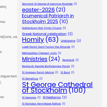
Denmark St George of Ioannina Roskilde
(1)
μάτη
easter-2026
(21)
Ecumenical Patriarch in
Stockholm 2025
(10)
 που
Gothenburg Holy Trinity Church
(1)
Greek National celebration
(3)
γάζεστε, να
Homily
(63)
Linköping
(2)
Luleå Parish Saint Tychon the Athonite
(1)
ι
Metropolitan Cleopas' visits
(1)
Ministries
(24)
Reykjavík
(1)
Reykjavík Apostle Bartholomew Parish
(1)
St Andreas Parish Malmö
(1)
St Basil
(1)
 σημαντικό
St Demetrius
(1)
ς
St George Cathedral
of Stockholm
(100)
τον
St Nektarios
(2)
St Georgios
(1)
St Nicholas Hermittage Rättvik
(1)