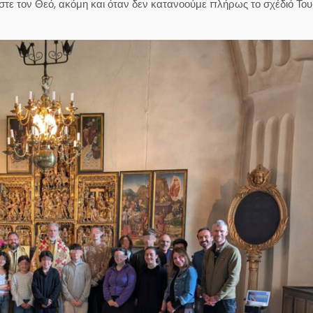
στε τον Θεό, ακόμη και όταν δεν κατανοούμε πλήρως το σχέδιό Του