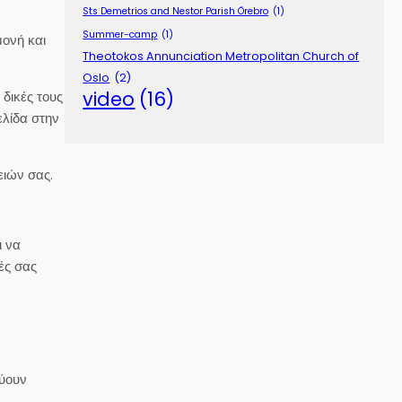
Sts Demetrios and Nestor Parish Örebro
(1)
Summer-camp
(1)
μονή και
Theotokos Annunciation Metropolitan Church of
Oslo
(2)
video
(16)
δικές τους
ελίδα στην
ειών σας.
ι να
ές σας
εύουν