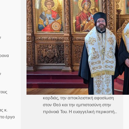
κ. Κλεόπα Ομιλία στην
Κυριακή Γ´ Ματθαίου
Καθεδρικός Ναός Αγίου Γεωργίου
Στοκχόλμης Κυριακή, 21 Ιουνίου 2026
ν
Θεοφιλέστατε Άγιε Ελαίας κ.
Βαρθολομαίε,Αιδεσιμολογιώτατε π.
χρονα
Γεώργιε,Μουσικολογιώτατοι,Αγαπητοί
εν Χριστώ Αδελφοί,Αγαπημένα μας
παιδιά, Στο σημερινό Ευαγγέλιο, ο
ν
Χριστός μάς αποκαλύπτει τρεις
μεγάλες αλήθειες της πνευματικής
ζωής, την καθαρότητα του νου και της
τους
καρδιάς, την αποκλειστική αφοσίωση
στον Θεό και την εμπιστοσύνη στην
ς κ.
πρόνοιά Του. Η ευαγγελική περικοπή…
στο έργο