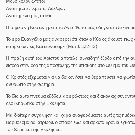
Μουσικολογιώτατοι,
Αγαπητοί εν Χριστώ Αδελφοί,
Αγαπημένα μας παιδιά,
Η σημερινή Κυριακή μετά τα Άγια Φώτα μας οδηγεί στο ξεκίνημ
Το ιερό Ευαγγέλιο μας αναφέρει ότι, όταν ο Κύριος άκουσε π
κατῴκησεν εἰς Καπερναούμ» (Ματθ. 4,12-13).
Η πράξη αυτή του Χριστού αποτελεί συνειδητή έξοδο από την 
είσοδο στην οδό της αποστολής, της υπακοής στο θέλημα του Θε
Ο Χριστός εξέρχεται για να διακονήσει, να θεραπεύσει, να φωτί
άνθρωπο στην σωτηρία.
Το ίδιο αυτό πνεύμα εξόδου, αφιερώσεως και διακονίας συναν
ολοκληρωτικά στην Εκκλησία.
Με ιδιαίτερη συγκίνηση και χαρά αναφερόμαστε αυτές τις ημέ
Βαρθολομαίου Ιατρίδου, ο οποίος εδώ και αρκετά χρόνια εγκατέ
του Θεού και της Εκκλησίας.