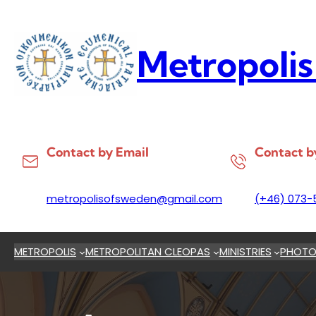
Skip
to
content
Metropolis
Contact by Email
Contact b
metropolisofsweden@gmail.com
(+46) 073-
METROPOLIS
METROPOLITAN CLEOPAS
MINISTRIES
PHOTO