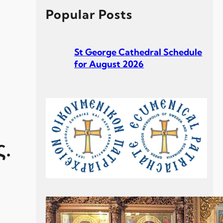
h
Popular Posts
St George Cathedral Schedule
for August 2026
St George Cathedral Schedule
for July 2026
.
Σεβ. Μητροπολίτου Σουηδίας