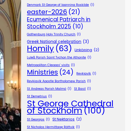
Denmark St George of Ioannina Roskilde
(1)
easter-2026
(21)
Ecumenical Patriarch in
Stockholm 2025
(10)
Gothenburg Holy Trinity Church
(1)
Greek National celebration
(3)
Homily
(63)
Linköping
(2)
Luleå Parish Saint Tychon the Athonite
(1)
Metropolitan Cleopas' visits
(1)
Ministries
(24)
Reykjavík
(1)
Reykjavík Apostle Bartholomew Parish
(1)
St Andreas Parish Malmö
(1)
St Basil
(1)
St Demetrius
(1)
St George Cathedral
of Stockholm
(100)
St Nektarios
(2)
St Georgios
(1)
St Nicholas Hermittage Rättvik
(1)