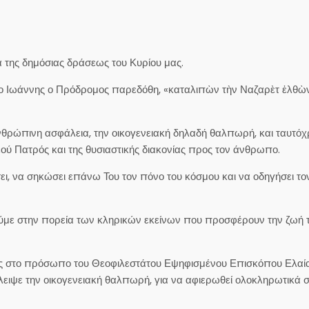
α της δημόσιας δράσεως του Κυρίου μας.
ως ο Ιωάννης ο Πρόδρομος παρεδόθη, «καταλιπὼν τὴν Ναζαρὲτ ἐλθὼ
ανθρώπινη ασφάλεια, την οικογενειακή δηλαδή θαλπωρή, και ταυτό
ού Πατρός και της θυσιαστικής διακονίας προς τον άνθρωπο.
σει, να σηκώσει επάνω Του τον πόνο του κόσμου και να οδηγήσει το
τούμε στην πορεία των κληρικών εκείνων που προσφέρουν την ζωή 
ρες στο πρόσωπο του Θεοφιλεστάτου Εψηφισμένου Επισκόπου Ελαία
λειψε την οικογενειακή θαλπωρή, για να αφιερωθεί ολοκληρωτικά 