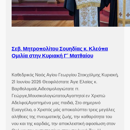
Σεβ. Μητροπολίτου Σουηδίας κ. Κλεόπα
Ομιλία στην Κυριακή Γ´ Ματθαίου
Καθεδρικός Ναός Αγίου Γεωργίου Στοκχόλμης Κυριακή,
21 Ιουνίου 2026 Θεοφιλέστατε Άγιε Ελαίας κ.
Βαρθολομαίε,Αιδεσιμολογιώτατε π.
Γεώργιε,Μουσικολογιώτατοι,Αγαπητοί εν Χριστώ
Αδελφοί,Αγαπημένα μας παιδιά, Στο σημερινό
Ευαγγέλιο, ο Χριστός μάς αποκαλύπτει τρεις μεγάλες
αλήθειες της πνευματικής ζωής, την καθαρότητα του
νου και της καρδιάς, την αποκλειστική αφοσίωση στον