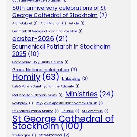
50th anniversary celebrations
(1)
50th anniversary celebrations of St
George Cathedral of Stockholm
(7)
Arch Gabriel
(1)
Arch Michail
(1)
Article
(1)
Denmark St George of Ioannina Roskilde
(1)
easter-2026
(21)
Ecumenical Patriarch in Stockholm
2025
(10)
Gothenburg Holy Trinity Church
(1)
Greek National celebration
(3)
Homily
(63)
Linköping
(2)
Luleå Parish Saint Tychon the Athonite
(1)
Ministries
(24)
Metropolitan Cleopas' visits
(1)
Reykjavík
(1)
Reykjavík Apostle Bartholomew Parish
(1)
St Andreas Parish Malmö
(1)
St Basil
(1)
St Demetrius
(1)
St George Cathedral of
Stockholm
(100)
St Nektarios
(2)
St Georgios
(1)