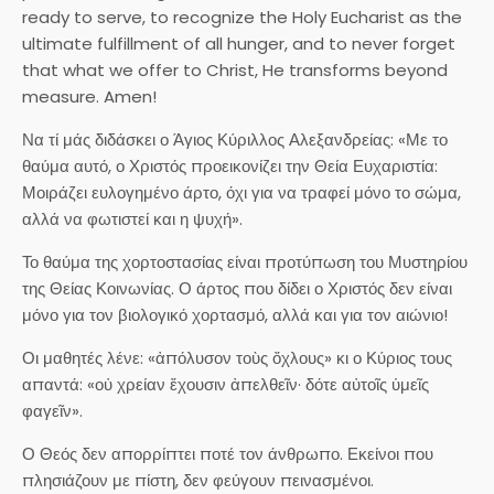
ready to serve, to recognize the Holy Eucharist as the
ultimate fulfillment of all hunger, and to never forget
that what we offer to Christ, He transforms beyond
measure. Amen!
Να τί μάς διδάσκει ο Άγιος Κύριλλος Αλεξανδρείας: «Με το
θαύμα αυτό, ο Χριστός προεικονίζει την Θεία Ευχαριστία:
Μοιράζει ευλογημένο άρτο, όχι για να τραφεί μόνο το σώμα,
αλλά να φωτιστεί και η ψυχή».
Το θαύμα της χορτοστασίας είναι προτύπωση του Μυστηρίου
της Θείας Κοινωνίας. Ο άρτος που δίδει ο Χριστός δεν είναι
μόνο για τον βιολογικό χορτασμό, αλλά και για τον αιώνιο!
Οι μαθητές λένε: «ἀπόλυσον τοὺς ὄχλους» κι ο Κύριος τους
απαντά: «οὐ χρείαν ἔχουσιν ἀπελθεῖν· δότε αὐτοῖς ὑμεῖς
φαγεῖν».
Ο Θεός δεν απορρίπτει ποτέ τον άνθρωπο. Εκείνοι που
πλησιάζουν με πίστη, δεν φεύγουν πεινασμένοι.