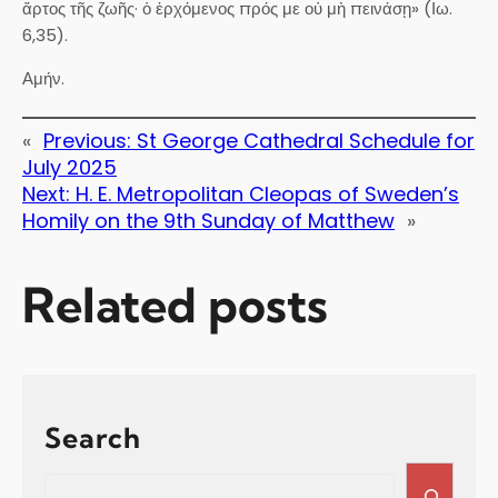
ἄρτος τῆς ζωῆς· ὁ ἐρχόμενος πρός με οὐ μὴ πεινάσῃ» (Ιω.
6,35).
Αμήν.
«
Previous:
St George Cathedral Schedule for
July 2025
Next:
H. E. Metropolitan Cleopas of Sweden’s
Homily on the 9th Sunday of Matthew
»
Related posts
Search
S