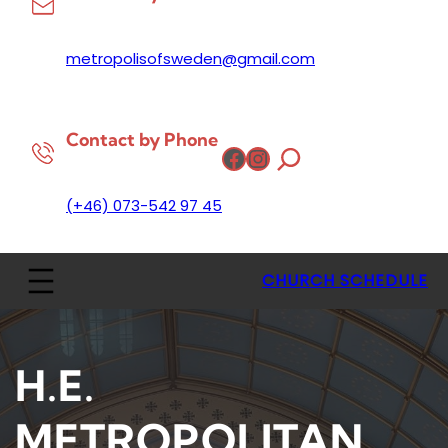
metropolisofsweden@gmail.com
Contact by Phone
Facebook
Instagram
(+46) 073-542 97 45
CHURCH SCHEDULE
H.E.
METROPOLITAN