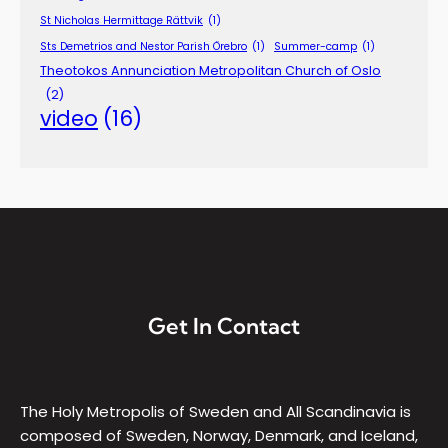
St Nicholas Hermittage Rättvik
(1)
Sts Demetrios and Nestor Parish Örebro
(1)
Summer-camp
(1)
Theotokos Annunciation Metropolitan Church of Oslo
(2)
video
(16)
Get In Contact
The Holy Metropolis of Sweden and All Scandinavia is
composed of Sweden, Norway, Denmark, and Iceland,