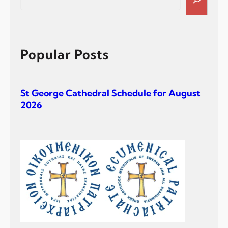
e
a
r
c
h
Popular Posts
St George Cathedral Schedule for August
2026