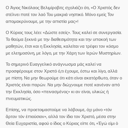
Ο Άγιος Νικόλαος Βελιμίροβιτς σχολιάζει ότι, «Ο Χριστός δεν
στέλνει ποτέ τον λαό Του μακριά νηστικό. Μόνο εμείς Τον
απομακρύνουμε, με την απιστία μας»!
Ο Κύριος τους λέει: «Δώστε εσείς». Τους καλεί σε συνεργασία.
Το θαύμα ξεκινά με την διαθεσιμότητα και την υπακοή των
μαθητών, έτσι και η Εκκλησία, καλείται να τρέφει τον κόσμο
με ελεημοσύνη, με λόγο, με την Χάρη των Ιερών Μυστηρίων.
Το σημερινό Ευαγγελικό ανάγνωσμα μάς καλεί να
προσφέρουμε στον Χριστό ό,τι έχουμε, έστω και λίγο, αλλά
με πίστη. Να μην θεωρούμε ότι κάτι είναι ακατόρθωτο, όταν ο
Χριστός είναι παρών. Να μην διώχνουμε ποτέ κανέναν από
την Εκκλησία, όσο «πεινασμένος» κι αν είναι, υλικώς ή
πνευματικώς.
Επίσης, να προετοιμαστούμε να λάβουμε, όχι μόνο «τόν
ἂρτον τόν ἐπιούσιον», αλλά τον ίδιο τον Χριστό, μέσα στην
Θεία Ευχαριστία, αφού ο ίδιος ο Κύριος είπε ότι, «Ἐγώ εἰμι ὁ