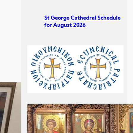
St George Cathedral Schedule
for August 2026
St George Cathedral Schedule
for July 2026
Σεβ. Μητροπολίτου Σουηδίας
κ. Κλεόπα Ομιλία στην
Κυριακή Γ´ Ματθαίου