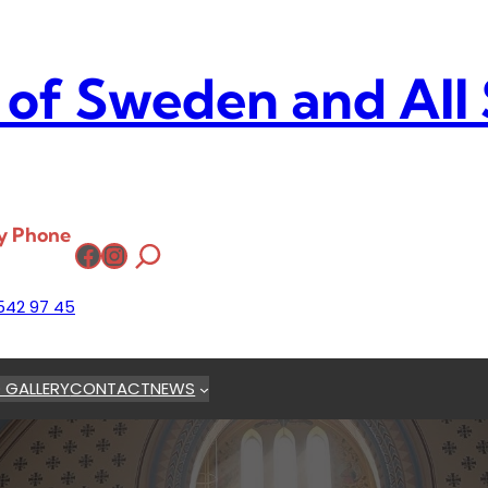
 of Sweden and All
y Phone
Facebook
Instagram
542 97 45
 GALLERY
CONTACT
NEWS