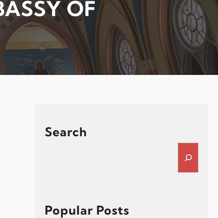
BASSY OF
Search
S
e
a
r
c
h
Popular Posts