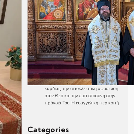
Καθεδρικός Ναός Αγίου Γεωργίου
Στοκχόλμης Κυριακή, 21 Ιουνίου 2026
Θεοφιλέστατε Άγιε Ελαίας κ.
Βαρθολομαίε,Αιδεσιμολογιώτατε π.
Γεώργιε,Μουσικολογιώτατοι,Αγαπητοί
εν Χριστώ Αδελφοί,Αγαπημένα μας
παιδιά, Στο σημερινό Ευαγγέλιο, ο
Χριστός μάς αποκαλύπτει τρεις
μεγάλες αλήθειες της πνευματικής
ζωής, την καθαρότητα του νου και της
καρδιάς, την αποκλειστική αφοσίωση
στον Θεό και την εμπιστοσύνη στην
πρόνοιά Του. Η ευαγγελική περικοπή…
Categories