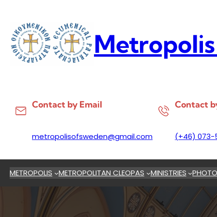
Skip
to
content
Metropolis
Contact by Email
Contact b
metropolisofsweden@gmail.com
(+46) 073-
METROPOLIS
METROPOLITAN CLEOPAS
MINISTRIES
PHOTO