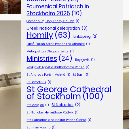
Ecumenical Patriarch in
Stockholm 2025
(10)
Gothenburg Holy Trinity Church
(1)
Greek National celebration
(3)
Homily
(63)
Linköping
(2)
Luleå Parish Saint Tychon the Athonite
(1)
Metropolitan Cleopas' visits
(1)
Ministries
(24)
Reykjavík
(1)
Reykjavík Apostle Bartholomew Parish
(1)
St Andreas Parish Malmö
(1)
St Basil
(1)
St Demetrius
(1)
St George Cathedral
of Stockholm
(100)
St Nektarios
(2)
St Georgios
(1)
St Nicholas Hermittage Rättvik
(1)
Sts Demetrios and Nestor Parish Örebro
(1)
Summer-camp
(1)