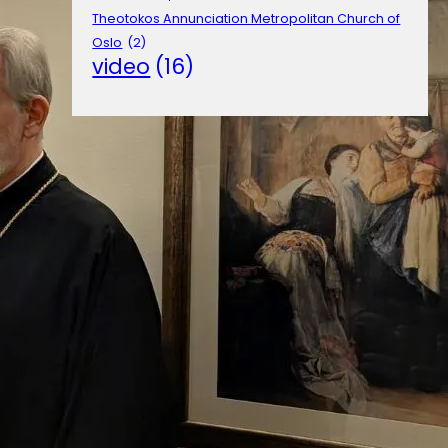
Theotokos Annunciation Metropolitan Church of
Oslo
(2)
video
(16)